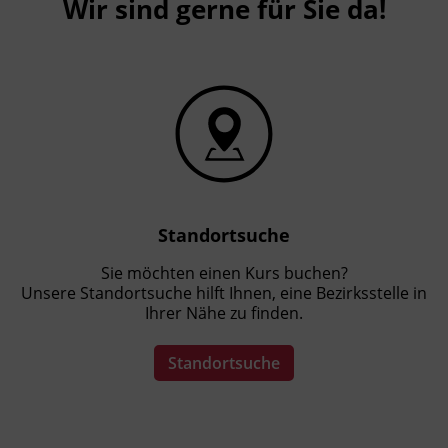
Wir sind gerne für Sie da!
Kursformat
E-Learning
Leitung
Fachtrainer_in
Abschluss
Kursbesuchsbestätigung
Standortsuche
Sie möchten einen Kurs buchen?
Unsere Standortsuche hilft Ihnen, eine Bezirksstelle in
Hinweis
Ihrer Nähe zu finden.
Da es sich um einen Online-Kurs
handelt, benötigen Sie ein Gerät (PC,
Standortsuche
Notebook, Tablet, Smartphone) mit
Internet-Zugang.
Die Freischaltung des gebuchten Kurses