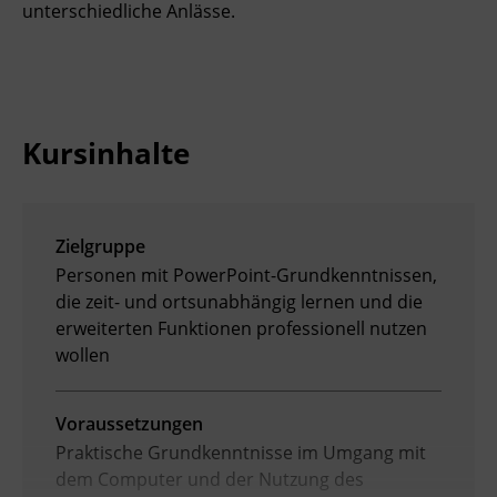
unterschiedliche Anlässe.
Ingenieurzertifizierung
Deutsch und Integration
BFI Reutte
Akademisches Studienzentrum
BFI Schwaz
Kursinhalte
Digitales Lernen
Zielgruppe
Personen mit PowerPoint-Grundkenntnissen,
die zeit- und ortsunabhängig lernen und die
erweiterten Funktionen professionell nutzen
wollen
Voraussetzungen
Praktische Grundkenntnisse im Umgang mit
dem Computer und der Nutzung des