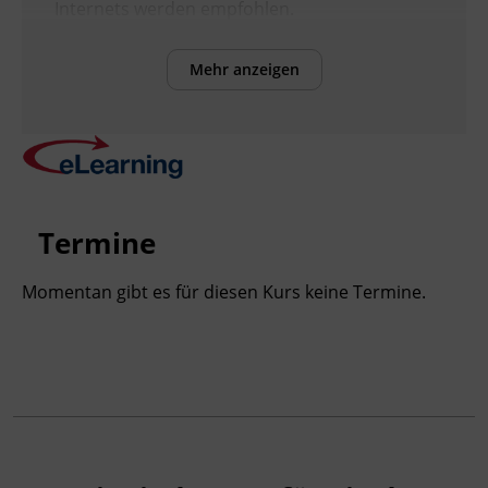
Internets werden empfohlen.
Mehr anzeigen
Inhalte
Nach Abschluss des Kurses können die
Teilnehmenden:
Präsentationen mit fortgeschrittenen
Gestaltungsmitteln aufbauen.
Illustrationen und Grafiken bearbeiten.
Termine
Bilder und Videos als Multimedia-
Elemente einbinden.
Momentan gibt es für diesen Kurs keine Termine.
Animationen und Medien gezielt
einsetzen.
ein einheitliches Foliendesign
sicherstellen.
Präsentationen zielgruppenorientiert
vorbereiten.