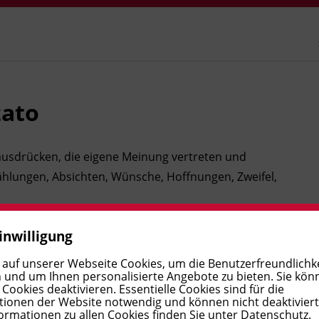
zato
ausdrücken, die eigene Meinung vertreten und
zählungen, Absichten, Wünsche, Hoffnungen, Zweifel,
inwilligung
, Kunst und Kultur, Essen und die italienische Küche,
schen Sprache
 auf unserer Webseite Cookies, um die Benutzerfreundlichke
 und um Ihnen personalisierte Angebote zu bieten. Sie kön
ookies deaktivieren. Essentielle Cookies sind für die
ng aller Zeiten, trapassato remoto, frase scissa,
ionen der Website notwendig und können nicht deaktivier
ormationen zu allen Cookies finden Sie unter
Datenschutz
.
rundio, condizionale