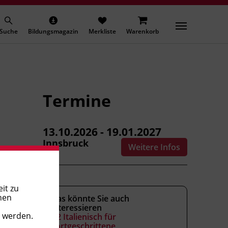
Suche
Bildungsmagazin
Merkliste
Warenkorb
Termine
13.10.2026 - 19.01.2027
Innsbruck
Weitere Infos
it zu
nen
Das könnte Sie auch
interessieren
t werden.
B2 Italienisch für
Fortgeschrittene