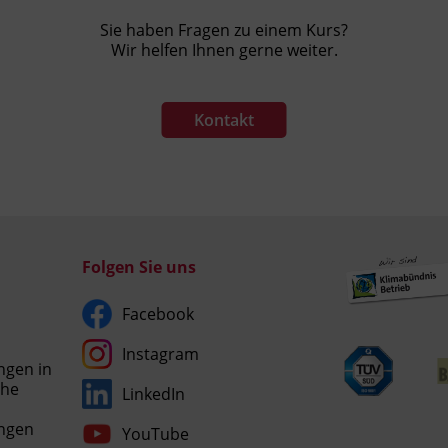
Sie haben Fragen zu einem Kurs?
Wir helfen Ihnen gerne weiter.
Kontakt
Folgen Sie uns
Facebook
Instagram
ngen in
che
LinkedIn
Umgesetzt
ngen
YouTube
mit