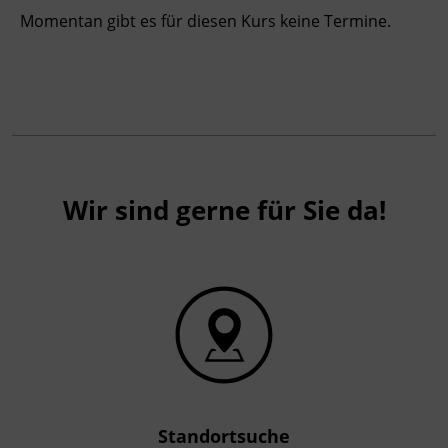
Arbeitsmarkt
Momentan gibt es für diesen Kurs keine Termine.
Kursformat
Präsenzunterricht
Leitung
Fachtrainer_in
Wir sind gerne für Sie da!
Abschluss
Kursbesuchsbestätigung
Förderhinweis
Das Land Tirol fördert bis zu maximal 30 %
der Kurskosten. Nähere Informationen finden
Sie unter
www.mein-update.at
Standortsuche