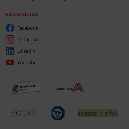
Folgen Sie uns
Facebook
Instagram
LinkedIn
YouTube
Umgesetzt