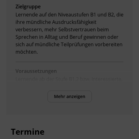
Zielgruppe
Lernende auf den Niveaustufen B1 und B2, die
ihre mündliche Ausdrucksfähigkeit
verbessern, mehr Selbstvertrauen beim
Sprechen in Alltag und Beruf gewinnen oder
sich auf mündliche Teilprüfungen vorbereiten
möchten.
Voraussetzungen
Lernende ab der Stufe B1.2 bzw. Interessierte,
die keine Vorkurse besucht haben, können ihr
Sprachniveau in einer Einstufung überprüfen
Mehr anzeigen
lassen.
Inhalte
Verbesserung der sprachlichen Kompetenzen
Termine
sowie Erhöhung der Chancen am