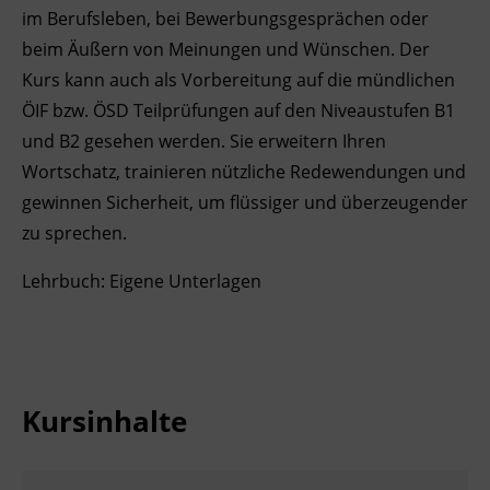
im Berufsleben, bei Bewerbungsgesprächen oder
Ingenieurzertifizierung
Deutsch und Integration
BFI Reutte
beim Äußern von Meinungen und Wünschen. Der
Kurs kann auch als Vorbereitung auf die mündlichen
Akademisches Studienzentrum
BFI Schwaz
ÖIF bzw. ÖSD Teilprüfungen auf den Niveaustufen B1
und B2 gesehen werden. Sie erweitern Ihren
Digitales Lernen
Wortschatz, trainieren nützliche Redewendungen und
gewinnen Sicherheit, um flüssiger und überzeugender
zu sprechen.
Lehrbuch: Eigene Unterlagen
Kursinhalte