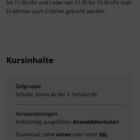
bis 11.00 Uhr und / oder von 11.00 bis 13.30 Uhr statt.
Ingenieurzertifizierung
Deutsch und Integration
BFI Reutte
Es können auch 2 Fächer gebucht werden.
Akademisches Studienzentrum
BFI Schwaz
Digitales Lernen
Kursinhalte
Zielgruppe
Schüler_innen ab der 5. Schulstufe
Voraussetzungen
Vollständig ausgefülltes
Anmeldeformular!
Download: siehe
unten
oder unter
AK-