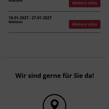
Wattens
Weitere Infos
Leitung
Fachtrainer_in
18.01.2027 - 27.01.2027
Wattens
Weitere Infos
Abschluss
Kursbesuchsbestätigung
Förderhinweis
Das Land Tirol fördert bis zu maximal 30 %
der Kurskosten. Nähere Informationen finden
Sie unter
www.mein-update.at
Wir sind gerne für Sie da!