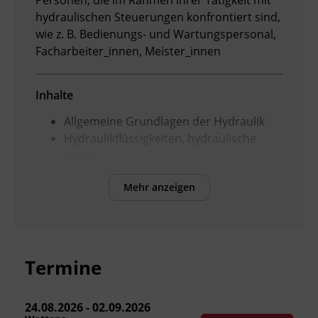
Personen, die im Rahmen ihrer Tätigkeit mit
hydraulischen Steuerungen konfrontiert sind,
Ingenieurzertifizierung
Deutsch und Integration
BFI Reutte
wie z. B. Bedienungs- und Wartungspersonal,
Facharbeiter_innen, Meister_innen
Akademisches Studienzentrum
BFI Schwaz
Inhalte
Digitales Lernen
Allgemeine Grundlagen der Hydraulik
Hydraulikflüssigkeiten, hydraulische
Ventile
Schaltplantechnik I, Aufbau und
Mehr anzeigen
Funktionen einer Hydraulikanlage,
Erstellung einfacher Schaltpläne
Praktische Übungen
Termine
Kursformat
Präsenzunterricht
24.08.2026 - 02.09.2026