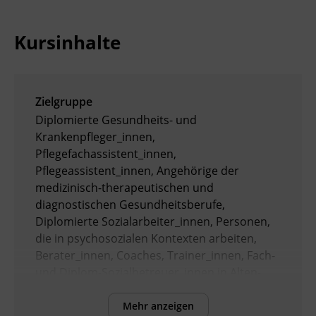
Ingenieurzertifizierung
Deutsch und Integration
BFI Reutte
Kursinhalte
Akademisches Studienzentrum
BFI Schwaz
Digitales Lernen
Zielgruppe
Diplomierte Gesundheits- und
Krankenpfleger_innen,
Pflegefachassistent_innen,
Pflegeassistent_innen, Angehörige der
medizinisch-therapeutischen und
diagnostischen Gesundheitsberufe,
Diplomierte Sozialarbeiter_innen, Personen,
die in psychosozialen Kontexten arbeiten,
Berater_innen, Coaches, Trainer_innen, Fach-
und Diplom-Sozialbetreuer_innen in Alten-
und Behindertenarbeit sowie
Diplomsozialbetreuer_innen in Familienarbeit
Mehr anzeigen