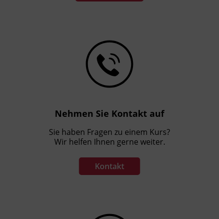
Fortbildungsstunde laut GuKG)
Förderhinweis
Alle Informationen rund um die AK
Zukunftsaktie sind unter der kostenlosen AK
Hotline +43 800 225522 1515 erhältlich.
Sichern Sie sich Ihre Zukunftsaktie für Ihre
Weiterbildung.
Nehmen Sie Kontakt auf
Sie haben Fragen zu einem Kurs?
Wir helfen Ihnen gerne weiter.
Kontakt