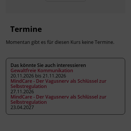
Inhalte
Psychosomatische Ansätze und
Termine
ganzheitliche Konzepte zur
Gesundheitsförderung
Momentan gibt es für diesen Kurs keine Termine.
Wahrnehmungssysteme
Wechselwirkungen zwischen Körper,
Geist und Psyche
Das könnte Sie auch interessieren
Psychosomatische Aspekte
Gewaltfreie Kommunikation
Risikofaktoren – Warnsignale des
20.11.2026 bis 21.11.2026
MindCare - Der Vagusnerv als Schlüssel zur
Körpers
Selbstregulation
Ansätze von innerer Sprache und
27.11.2026
Körpersprache
MindCare - Der Vagusnerv als Schlüssel zur
Selbstregulation
Rituale und Routinen
23.04.2027
Die Weisheit des Körpers -
Phantasiereisen
Selbstwahrnehmung
Selbstakzeptanz