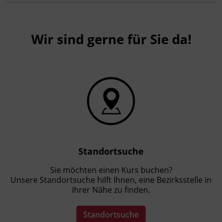
Stärkearbeit und Körperhaltung
Ressourcenaktivierung
Wir sind gerne für Sie da!
Kursformat
Präsenzunterricht
Leitung
Fachtrainer_in
Abschluss
Standortsuche
Kursbesuchsbestätigung
Sie möchten einen Kurs buchen?
Unsere Standortsuche hilft Ihnen, eine Bezirksstelle in
Ihrer Nähe zu finden.
Hinweis
Für die Teilnahme an der Fortbildung erhalten
Standortsuche
Sie 16 ÖGKV PFP®, (2 ÖGKV PFP = 1