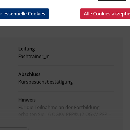
r essentielle Cookies
Alle Cookies akzepti
Leitung
Fachtrainer_in
Abschluss
Kursbesuchsbestätigung
Hinweis
Für die Teilnahme an der Fortbildung
erhalten Sie 16 ÖGKV PFP®, (2 ÖGKV PFP =
1 Fortbildungsstunde laut GuKG)