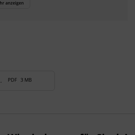
hr anzeigen
PDF 3 MB
undheit- und Soziales