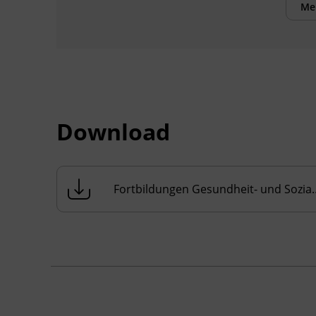
Behindertenarbeit und
Me
Diplomsozialbetreuer_innen in
Familienarbeit,
Führungskräfte im Bereich
Pflege
Inhalte
Download
Grenzen setzen als Form der
Selbstfürsorge
Resilienzwerkstatt meets Pflege-
Dilemma
Fortbildungen Ges
Nähe und Distanz in Einklang mit
eigenen Werten
Eigene Grenzen zum Ausdruck
bringen
Kursformat