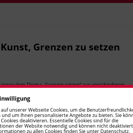
 Kunst, Grenzen zu setzen
r_innen dem Thema „Grenzen setzen“ aus verschiedenen
überprüfen, inwieweit sich professionelle und
inwilligung
che Signale als Werkzeuge für Ihre eigenen beruflichen
rt aus entwickeln Sie Ideen, wie Sie diese Grenzen in
 auf unserer Webseite Cookies, um die Benutzerfreundlichke
 und um Ihnen personalisierte Angebote zu bieten. Sie kön
ookies deaktivieren. Essentielle Cookies sind für die
ionen der Website notwendig und können nicht deaktivier
ormationen zu allen Cookies finden Sie unter
Datenschutz
.