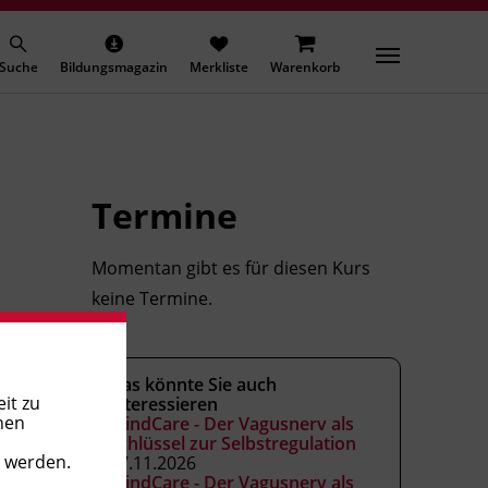
Suche
Bildungsmagazin
Merkliste
Warenkorb
Termine
Momentan gibt es für diesen Kurs
keine Termine.
Das könnte Sie auch
it zu
interessieren
nen
MindCare - Der Vagusnerv als
Schlüssel zur Selbstregulation
t werden.
27.11.2026
MindCare - Der Vagusnerv als