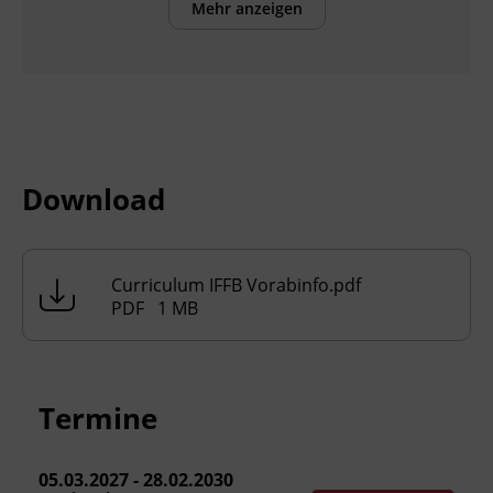
Mehr anzeigen
Elementarpädagog_innen,
Ergotherapeut_innen, Logopäd_innen,
Sozialarbeiter_innen, Sozialpädagog_innen
oder Sozialbetreuer_innen dar.
Voraussetzungen
Download
Alter: ab 23 Jahren
Personen, die bereits in der
Interdisziplinären Frühförderung tätig
Curriculum IFFB Vorabinfo.pdf
sind oder waren
PDF 1 MB
I
nteressierte
mit
einer abgeschlossenen
Ausbildung in den Bereichen
(Heil-)pädagogik, Psychologie,
Medizinische Therapie, Psychotherapie
Termine
oder Soziale Arbeit
Bewerber_innen mit einem Studium der
05.03.2027 - 28.02.2030
Psychologie, Erziehungswissenschaften