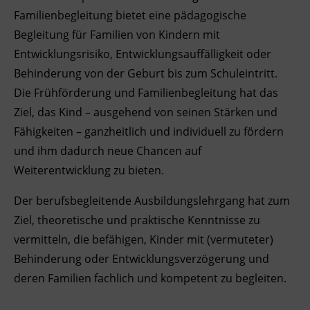
Familienbegleitung bietet eine pädagogische
Ingenieurzertifizierung
Deutsch und Integration
BFI Reutte
Begleitung für Familien von Kindern mit
Entwicklungsrisiko, Entwicklungsauffälligkeit oder
Akademisches Studienzentrum
BFI Schwaz
Behinderung von der Geburt bis zum Schuleintritt.
Die Frühförderung und Familienbegleitung hat das
Digitales Lernen
Ziel, das Kind – ausgehend von seinen Stärken und
Fähigkeiten – ganzheitlich und individuell zu fördern
und ihm dadurch neue Chancen auf
Weiterentwicklung zu bieten.
Der berufsbegleitende Ausbildungslehrgang hat zum
Ziel, theoretische und praktische Kenntnisse zu
vermitteln, die befähigen, Kinder mit (vermuteter)
Behinderung oder Entwicklungsverzögerung und
deren Familien fachlich und kompetent zu begleiten.