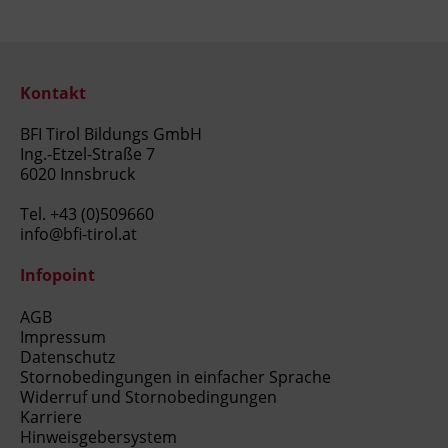
nach SystemCert personenzertifiziert.
Hinweis
Kontakt
Der Lehrgang ist berufsbegleitend. Die
Seminare finden im Abstand von zwei bis drei
BFI Tirol Bildungs GmbH
Wochen jeweils freitags und samstags
Ing.-Etzel-Straße 7
6020 Innsbruck
ganztags statt. In den Ferien werden in der
Regel keine Seminare abgehalten.
Tel.
+43 (0)509660
info@bfi-tirol.at
Für den Lehrgang kann das Bildungsgeld-
update vom Land Tirol beantragt werden.
Infopoint
(Bitte beachten Sie, dass für diese Ausbildung
der Nachweis einer vorangegangenen
AGB
Impressum
anbieterunabhängigen Bildungs- und
Datenschutz
Berufsberatung verlangt werden kann.)
Stornobedingungen in einfacher Sprache
Widerruf und Stornobedingungen
Karriere
Hinweisgebersystem