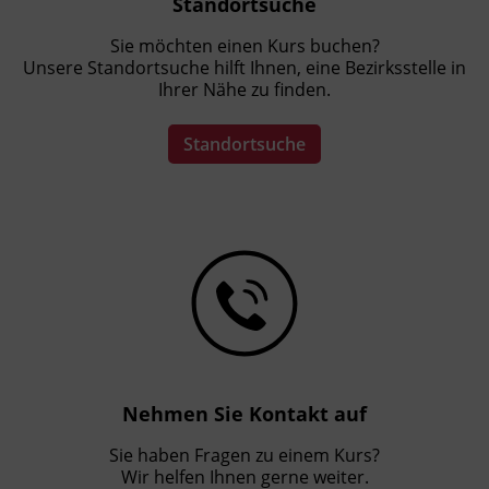
Standortsuche
(Schwangerschaft, Säuglingsalter,
motorische Entwicklung, Entwicklung
Sie möchten einen Kurs buchen?
von Intelligenz und Emotionen,
Unsere Standortsuche hilft Ihnen, eine Bezirksstelle in
Neuropädiatrie, Signale der Kinder und
Ihrer Nähe zu finden.
Beobachtung)
Frühförderung und interdisziplinärer
Standortsuche
Fokus (sensorische Integration,
Methodenkompetenz, logopädische
Heranführung)
Familienbegleitung (Frühgeburtlichkeit,
Elternberatung und -begleitung,
systemische Beratung)
Einblick in spezielle Förderkonzepte
Rechts- und Berufskunde, medizinische
Aspekte
Persönlichkeitsbildung und
Nehmen Sie Kontakt auf
Begleitkompetenz
Sie haben Fragen zu einem Kurs?
Frühförderung und Familienbegleitung
Wir helfen Ihnen gerne weiter.
im Blick wissenschaftlicher Forschung