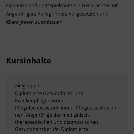
eigenen Handlungsspielräume in Gesprächen mit
Ingenieurzertifizierung
Deutsch und Integration
BFI Reutte
Angehörigen, Kolleg_innen, Vorgesetzten und
Klient_innen auszubauen.
Akademisches Studienzentrum
BFI Schwaz
Digitales Lernen
Kursinhalte
Zielgruppe
Diplomierte Gesundheits- und
Krankenpfleger_innen,
Pflegefachassistent_innen, Pflegeassistent_in
nen, Angehörige der medizinisch-
therapeutischen und diagnostischen
Gesundheitsberufe, Diplomierte