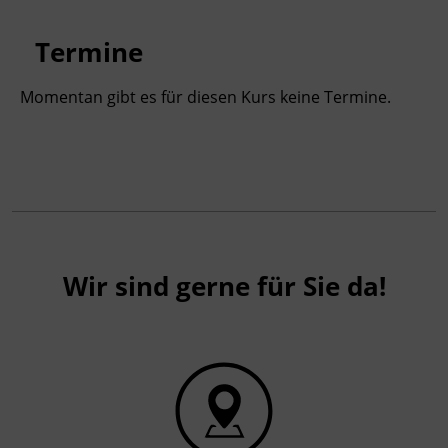
Gespräche führen, vertagen oder
abbrechen
Termine
Momentan gibt es für diesen Kurs keine Termine.
Kursformat
Präsenzunterricht
Leitung
Fachtrainer_in
Wir sind gerne für Sie da!
Abschluss
Kursbesuchsbestätigung
Hinweis
Für die Teilnahme an der Fortbildung erhalten
Sie 16 ÖGKV PFP®, (2 ÖGKV PFP = 1