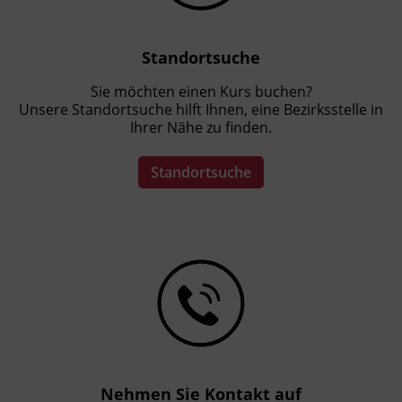
Fortbildungsstunde laut GuKG)
Standortsuche
Förderhinweis
Alle Informationen rund um die AK
Sie möchten einen Kurs buchen?
Unsere Standortsuche hilft Ihnen, eine Bezirksstelle in
Zukunftsaktie sind unter der kostenlosen AK
Ihrer Nähe zu finden.
Hotline +43 800 225522 1515 erhältlich.
Sichern Sie sich Ihre Zukunftsaktie für Ihre
Standortsuche
Weiterbildung.
Nehmen Sie Kontakt auf