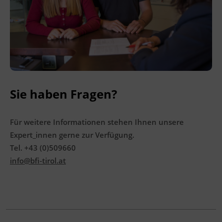
Ingenieurzertifizierung
Deutsch und Integration
BFI Reutte
Akademisches Studienzentrum
BFI Schwaz
Digitales Lernen
Sie haben Fragen?
Für weitere Informationen stehen Ihnen unsere
Expert_innen gerne zur Verfügung.
Tel. +43 (0)509660
info@bfi-tirol.at