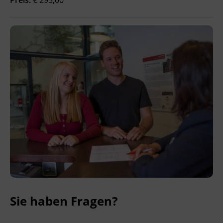
Ingenieurzertifizierung
BFI Reutte
BFI Schwaz
Sie haben Fragen?