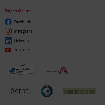
Folgen Sie uns
Facebook
Instagram
LinkedIn
YouTube
Umgesetzt