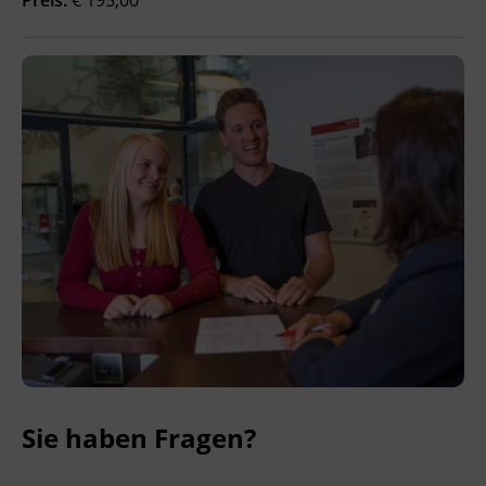
Ingenieurzertifizierung
BFI Reutte
BFI Schwaz
Sie haben Fragen?