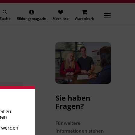
Suche
Bildungsmagazin
Merkliste
Warenkorb
Sie haben
Fragen?
it zu
nen
Für weitere
t werden.
Informationen stehen