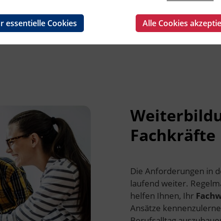
r essentielle Cookies
Alle Cookies akzepti
Weiterbild
Fachkräfte
Die Anforderungen in 
laufend weiter. Regelm
helfen Ihnen, Ihr
Fachw
Ansätze kennenzulerne
Berufsalltag auszubaue