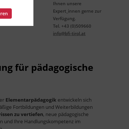
Ihnen unsere
Expert_innen gerne zur
eren
Verfügung.
Tel. +43 (0)509660
info@bfi-tirol.at
ung für pädagogische
der
Elementarpädagogik
entwickeln sich
äßige Fortbildungen und Weiterbildungen
issen zu vertiefen
, neue pädagogische
n und Ihre Handlungskompetenz im
n.