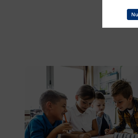
Ingenieurzertifizierung
BFI Reutte
Nu
BFI Schwaz