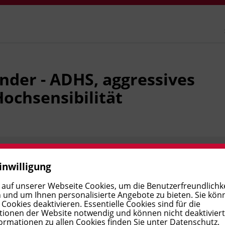
inder - ADHS, aggressives
ochsensibilität
inwilligung
Preis:
€ 295,00
Verfügbar
 auf unserer Webseite Cookies, um die Benutzerfreundlichke
 und um Ihnen personalisierte Angebote zu bieten. Sie kön
ookies deaktivieren. Essentielle Cookies sind für die
ionen der Website notwendig und können nicht deaktivier
ormationen zu allen Cookies finden Sie unter
Datenschutz
.