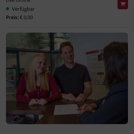
Live Online
Verfügbar
Ingenieurzertifizierung
BFI Reutte
Preis:
€ 0,00
BFI Schwaz