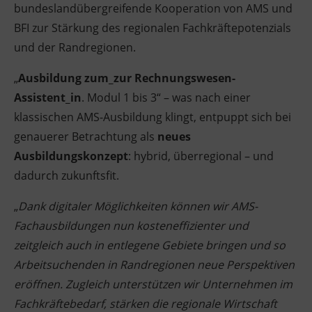
bundeslandübergreifende Kooperation von AMS und
Ingenieurzertifizierung
Deutsch und Integration
BFI Reutte
BFI zur Stärkung des regionalen Fachkräftepotenzials
und der Randregionen.
Akademisches Studienzentrum
BFI Schwaz
„
Ausbildung zum_zur Rechnungswesen-
Digitales Lernen
Assistent_in
. Modul 1 bis 3“ – was nach einer
klassischen AMS-Ausbildung klingt, entpuppt sich bei
genauerer Betrachtung als
neues
Ausbildungskonzept
: hybrid, überregional – und
dadurch zukunftsfit.
„
Dank digitaler Möglichkeiten können wir AMS-
Fachausbildungen nun kosteneffizienter und
zeitgleich auch in entlegene Gebiete bringen und so
Arbeitsuchenden in Randregionen neue Perspektiven
eröffnen. Zugleich unterstützen wir Unternehmen im
Fachkräftebedarf, stärken die regionale Wirtschaft