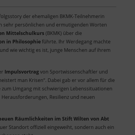
Erfolgsstory der ehemaligen BKMK-Teilnehmerin
ie in sehr persönlichen und ermutigenden Worten
n Mittelschulkurs
(BKMK) über die
n in Philosophie
führte. Ihr Werdegang machte
und wie wichtig es ist, junge Menschen auf ihrem
er
Impulsvortrag
von Sportwissenschaftler und
stert man Krisen“. Dabei gab er vor allem für die
e zum Umgang mit schwierigen Lebenssituationen
 Herausforderungen, Resilienz und neuen
neuen Räumlichkeiten im Stift Wilten von Abt
uer Standort offiziell eingeweiht, sondern auch ein