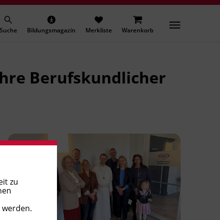
Suche
Bildungsmagazin
Merkliste
Warenkorb
ahre Berufskundlicher
it zu
nen
t werden.