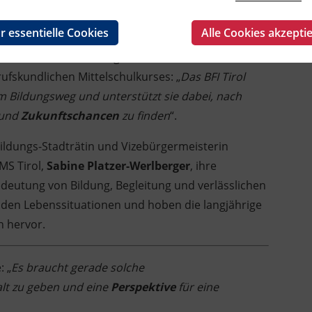
s erfahren
r essentielle Cookies
Alle Cookies akzepti
nete die Veranstaltung und betonte in seiner
ufskundlichen Mittelschulkurses: „
Das BFI Tirol
em Bildungsweg und unterstützt sie dabei, nach
 und
Zukunftschancen
zu finden
“.
Bildungs-Stadträtin und Vizebürgermeisterin
MS Tirol,
Sabine Platzer-Werlberger
, ihre
edeutung von Bildung, Begleitung und verlässlichen
den Lebenssituationen und hoben die langjährige
h hervor.
: „
Es braucht gerade solche
lt zu geben und eine
Perspektive
für eine