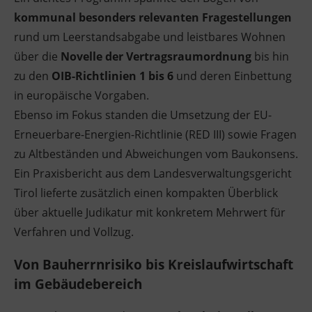
kommunal besonders relevanten Fragestellungen
Ingenieurzertifizierung
Deutsch und Integration
BFI Reutte
rund um Leerstandsabgabe und leistbares Wohnen
über die
Novelle der Vertragsraumordnung
bis hin
Akademisches Studienzentrum
BFI Schwaz
zu den
OIB-Richtlinien 1 bis 6
und deren Einbettung
in europäische Vorgaben.
Digitales Lernen
Ebenso im Fokus standen die Umsetzung der EU-
Erneuerbare-Energien-Richtlinie (RED III) sowie Fragen
zu Altbeständen und Abweichungen vom Baukonsens.
Ein Praxisbericht aus dem Landesverwaltungsgericht
Tirol lieferte zusätzlich einen kompakten Überblick
über aktuelle Judikatur mit konkretem Mehrwert für
Verfahren und Vollzug.
Von Bauherrnrisiko bis Kreislaufwirtschaft
im Gebäudebereich