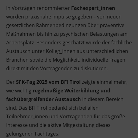
In Vorträgen renommierter
Fachexpert_innen
Ingenieurzertifizierung
Deutsch und Integration
BFI Reutte
wurden praxisnahe Impulse gegeben – von neuen
gesetzlichen Rahmenbedingungen über präventive
Akademisches Studienzentrum
BFI Schwaz
Maßnahmen bis hin zu psychischen Belastungen am
Digitales Lernen
Arbeitsplatz. Besonders geschätzt wurde der fachliche
Austausch unter Kolleg_innen aus unterschiedlichen
Branchen sowie die Möglichkeit, individuelle Fragen
direkt mit den Vortragenden zu diskutieren.
Der
SFK-Tag 2025 vom BFI Tirol
zeigte einmal mehr,
wie wichtig
regelmäßige Weiterbildung und
fachübergreifender Austausch
in diesem Bereich
sind. Das BFI Tirol bedankt sich bei allen
Teilnehmer_innen und Vortragenden für das große
Interesse und die aktive Mitgestaltung dieses
gelungenen Fachtages.