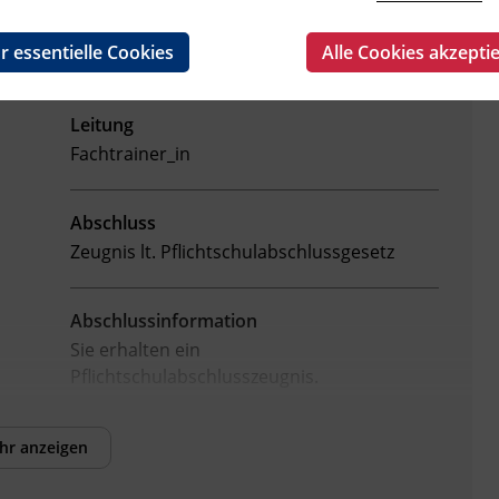
r essentielle Cookies
Alle Cookies akzepti
Leitung
Fachtrainer_in
Abschluss
Zeugnis lt. Pflichtschulabschlussgesetz
Abschlussinformation
Sie erhalten ein
Pflichtschulabschlusszeugnis.
Hinweis
hr anzeigen
Den Teilnehmenden entstehen keine