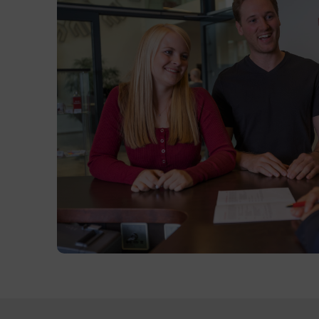
Wahlfächer sowie Berufsorientierung und
EDV.
Prüfungsfächer:
Deutsch - Kommunikation und
Gesellschaft (Deutsch, Geschichte,
Sozialkunde)
Englisch - Globalität und
Transkulturalität (Englisch,
Geographie, Wirtschaftskunde)
Mathematik
Berufsorientierung (Bewerbung,
Präsentation, Arbeitsrecht)
Natur und Technik
Gesundheit und Soziales
Kursformat