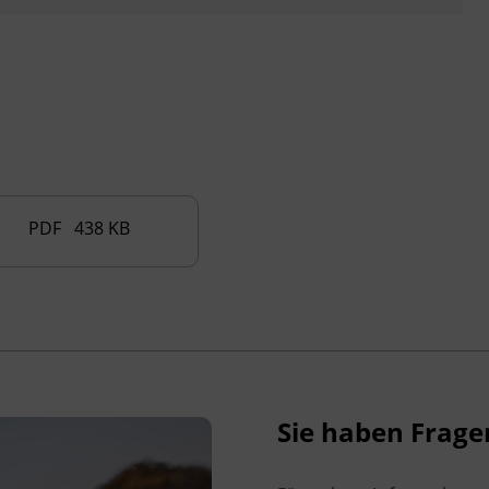
Kurskosten.
Der Pflichtschulabschluss für Erwachsene
wird aus Mitteln des Landes Tirol und des
Bundesministeriums für Frauen,
Wissenschaft und Forschung finanziert.
(
www.initiative-erwachsenenbildung.at
).
PDF 438 KB
Veranstaltungsort
BFI Imst
Rathausstraße 1
6460 Imst
Sie haben Frage