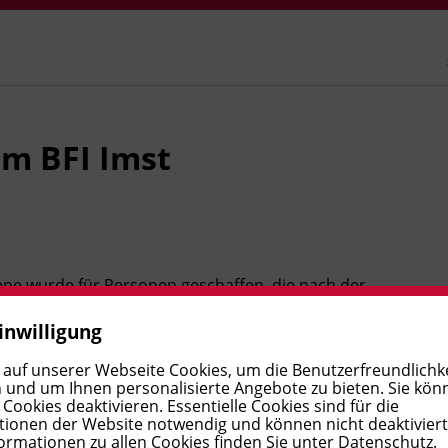
am BFI Imst
ene wurde für Personen geschaffen, die nach der
ein Schulabschlusszeugnis erwerben möchten. Das
inwilligung
ulen und weiteren Berufsausbildungen.
 auf unserer Webseite Cookies, um die Benutzerfreundlichke
 und um Ihnen personalisierte Angebote zu bieten. Sie kön
ookies deaktivieren. Essentielle Cookies sind für die
ionen der Website notwendig und können nicht deaktivier
ormationen zu allen Cookies finden Sie unter
Datenschutz
.