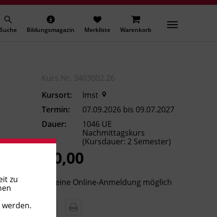
Suche
Bildungsmagazin
Merkliste
Warenkorb
Kurs Nr. 3403002.26
Kursort:
Imst
Termin:
07.09.2026 bis 09.07.2027
Dauer:
1046 UE
Nachmittagskurs
(Kursdauer: 2 Semester)
€ 0,00
it zu
Keine Online-Anmeldung möglich
nen
t werden.