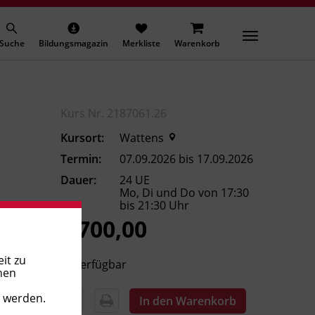
Suche
Bildungsmagazin
Merkliste
Warenkorb
Kurs Nr. 2187061.26
Kursort:
Wattens
Termin:
07.09.2026 bis 17.09.2026
Dauer:
24 UE
Mo, Di und Do von 17:30
bis 21:30 Uhr
€ 700,00
it zu
Verfügbar
nen
t werden.
In den Warenkorb