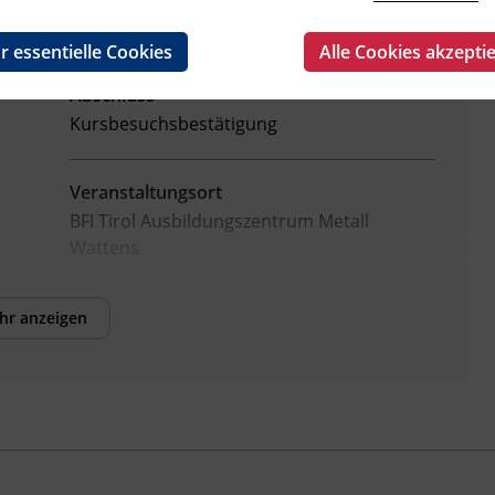
Fachtrainer_in
r essentielle Cookies
Alle Cookies akzepti
Abschluss
Kursbesuchsbestätigung
Veranstaltungsort
BFI Tirol Ausbildungszentrum Metall
Wattens
Auweg 5
6112 Wattens
hr anzeigen
Förderhinweis
Das Land Tirol fördert bis zu maximal 30 %
der Kurskosten. Nähere Informationen
finden Sie unter
www.mein-update.at