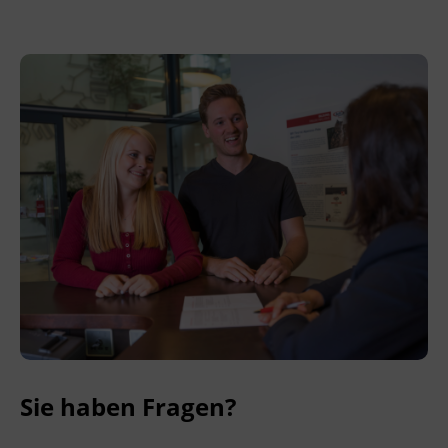
Leitung
Fachtrainer_in
Abschluss
BFI Tirol Zertifikat
Abschlussinformation
Gemäß
§ 32a des Tiroler Kinderbildungs- und
Kinderbetreuungsgesetzes erfolgt der
positive Abschluss des Lehrgangs, wenn
folgende Voraussetzungen erfüllt wurden:
Mindestens 90% Anwesenheit in allen
Kursbereichen (Kompensationen sind in
Ausnahmefällen und nach Absprache
mit dem BFI Tirol möglich)
Sie haben Fragen?
Nachweis von mindestens 200 Stunden
Praxis