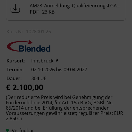
Kinderbetreuungseinrichtung befinden,
AM28_Anmeldung_QualifizieurungsLGAssistenzkrafte_Rev03.pdf
empfehlen wir Ihnen, ein
PDF 23 KB
Schnupperpraktikum (mehrtägig) in einer
elementaren Bildungseinrichtung zu
absolvieren, um sich bereits vor Beginn der
Kurs Nr. 1028001.26
Ausbildung und des Ausbildungspraktikums
mit dem Arbeitsalltag und den Aufgaben
vertraut zu machen.
Kursort:
Innsbruck
Bitte senden Sie die erforderlichen
Termin:
02.10.2026 bis 09.04.2027
Dokumente an
elementarpaedagogik@bfi-
tirol.at
um Ihre Vormerkung abzuschließen.
Dauer:
304 UE
Sobald wir Ihre Dokumente erhalten und
€ 2.100,00
positiv geprüft haben, senden wir Ihnen gerne
(Der reduzierte Preis wird bei Genehmigung der
die Anmeldebestätigung zu.
Förderrichtlinie 2014, § 7 Art. 15a B-VG, BGBl. Nr.
85/2014 und bei Erfüllung der entsprechenden
Bei Fragen zu den Voraussetzungen wenden
Voraussetzungen gewährleistet; regulärer Preis: EUR
Sie sich gerne an uns!
2.850,-)
Verfügbar