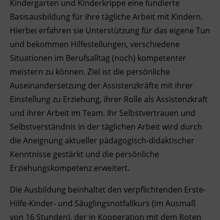
Kindergarten und Kinderkrippe eine fundierte
Ingenieurzertifizierung
Basisausbildung für ihre tägliche Arbeit mit Kindern.
Deutsch und Integration
BFI Reutte
Hierbei erfahren sie Unterstützung für das eigene Tun
Akademisches Studienzentrum
BFI Schwaz
und bekommen Hilfestellungen, verschiedene
Situationen im Berufsalltag (noch) kompetenter
Digitales Lernen
meistern zu können. Ziel ist die persönliche
Auseinandersetzung der Assistenzkräfte mit ihrer
Einstellung zu Erziehung, ihrer Rolle als Assistenzkraft
und ihrer Arbeit im Team. Ihr Selbstvertrauen und
Selbstverständnis in der täglichen Arbeit wird durch
die Aneignung aktueller pädagogisch-didaktischer
Kenntnisse gestärkt und die persönliche
Erziehungskompetenz erweitert.
Die Ausbildung beinhaltet den verpflichtenden Erste-
Hilfe-Kinder- und Säuglingsnotfallkurs (im Ausmaß
von 16 Stunden), der in Kooperation mit dem Roten