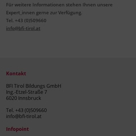
Positive Abschlussprüfung (mündlich
Für weitere Informationen stehen Ihnen unsere
und schriftlich)
Expert_innen gerne zur Verfügung.
Tel. +43 (0)509660
Die Abschlussprüfung setzt sich zusammen
info@bfi-tirol.at
aus
Führen eines Lernportfolios während
des Lehrgangs
Planung, Durchführung, Dokumentation
und Präsentation eines selbstgewählten
Projekts
Kontakt
Berufsbezogenes Fachgespräch
BFI Tirol Bildungs GmbH
Wiederholungsprüfungen von nicht
Ing.-Etzel-Straße 7
bestandenen Prüfungsteilen sind möglich
6020 Innsbruck
(laut §8 Tiroler LGBl 136 vom 28. November
Tel.
+43 (0)509660
2017) und selbständig in Absprache mit dem
info@bfi-tirol.at
BFI Tirol zu organisieren.
Infopoint