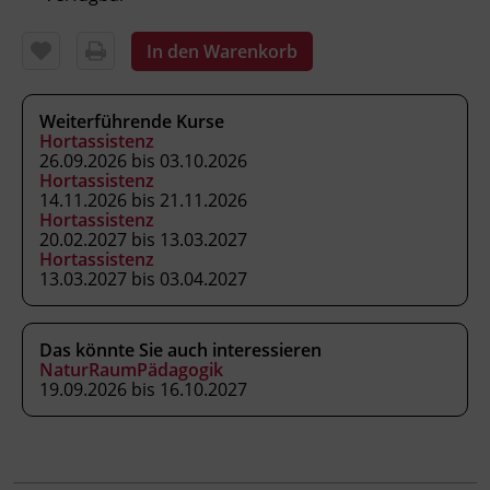
Inhalte
In den Warenkorb
Gesetzliche Grundlagen
BildungsRahmenPlan
Weiterführende Kurse
Prinzipien für elementare Bildung
Hortassistenz
Bild vom Kind
26.09.2026 bis 03.10.2026
Entwicklungspsychologie
Hortassistenz
14.11.2026 bis 21.11.2026
Sprachentwicklung und -förderung
Hortassistenz
Bewegung und Gesundheit
20.02.2027 bis 13.03.2027
Alltag als Lern- und Erfahrungsfeld
Hortassistenz
13.03.2027 bis 03.04.2027
Kommunikation und Teamarbeit
Erste Hilfe für Kindernotfälle
Das könnte Sie auch interessieren
NaturRaumPädagogik
19.09.2026 bis 16.10.2027
Kursformat
Blended Learning