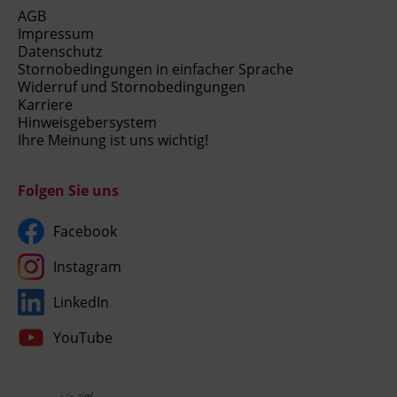
AGB
Hinweis
Impressum
Beginn- und Enddatum des Lehrgangs
Datenschutz
können noch geringfügig variieren!
Stornobedingungen in einfacher Sprache
Widerruf und Stornobedingungen
Karriere
Veranstaltungsort
Hinweisgebersystem
Ihre Meinung ist uns wichtig!
BFI Tirol Bildungszentrum
Ing.-Etzel-Straße 7
6020 Innsbruck
Folgen Sie uns
Facebook
Abschlussinformation
Abschluss laut Verordnung über den
Instagram
Qualifizierungslehrgang für Assistenzkräfte in
LinkedIn
Kinderbetreuungseinrichtungen sowie über
die Ausstellung des Ausbildungsnachweises
YouTube
LGBl Nr. 136/2017