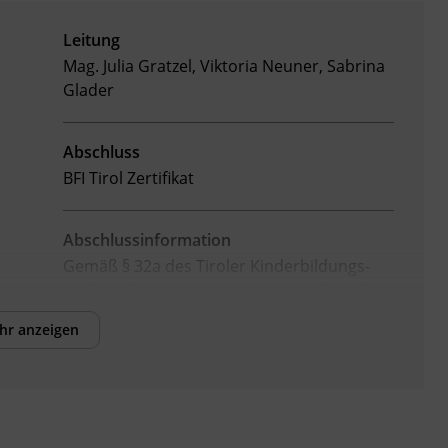
Leitung
Mag. Julia Gratzel, Viktoria Neuner, Sabrina
Glader
Abschluss
BFI Tirol Zertifikat
Abschlussinformation
Gemäß
§ 32a des Tiroler Kinderbildungs-
und Kinderbetreuungsgesetzes erfolgt der
positive Abschluss des Lehrgangs, wenn
hr anzeigen
folgende Voraussetzungen erfüllt wurden:
Mindestens 90% Anwesenheit in allen
·
Kursbereichen (Kompensationen sind in
Ausnahmefällen und nach Absprache mit