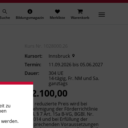
Suche
Bildungsmagazin
Merkliste
Warenkorb
Kurs Nr. 1028000.26
Kursort:
Innsbruck
Termin:
11.09.2026 bis 05.06.2027
Dauer:
304 UE
14-tägig, Fr. NM und Sa.
ganztags
€ 2.100,00
(Der reduzierte Preis wird bei
it zu
Genehmigung der Förderrichtlinie
nen
2014, § 7 Art. 15a B-VG, BGBl. Nr.
85/2014 und bei Erfüllung der
t werden.
entsprechenden Voraussetzungen