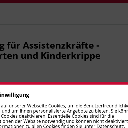
 für Assistenzkräfte -
rten und Kinderkrippe
inderbildungs- und Kinderbetreuungsgesetzes
inwilligung
 auf unserer Webseite Cookies, um die Benutzerfreundlichke
 und um Ihnen personalisierte Angebote zu bieten. Sie kön
 Kindergarten und Kinderkrippe eine fundierte
ookies deaktivieren. Essentielle Cookies sind für die
ern. Hierbei erfahren sie Unterstützung für das eigene
ionen der Website notwendig und können nicht deaktivier
ormationen zu allen Cookies finden Sie unter
Datenschutz
.