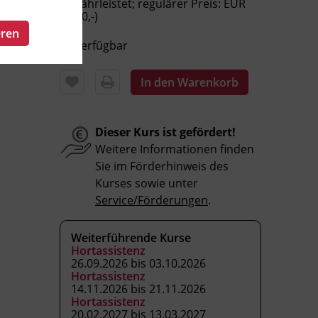
gewährleistet; regulärer Preis: EUR
2.850,-)
eren
Verfügbar
In den Warenkorb
Dieser Kurs ist gefördert!
Weitere Informationen finden
Sie im Förderhinweis des
Kurses sowie unter
Service/Förderungen
.
Weiterführende Kurse
Hortassistenz
26.09.2026 bis 03.10.2026
Hortassistenz
14.11.2026 bis 21.11.2026
Hortassistenz
20.02.2027 bis 13.03.2027