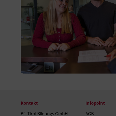
Sobald wir Ihre Dokumente erhalten und
positiv geprüft haben, senden wir Ihnen
gerne die Anmeldebestätigung zu.
Bei Fragen zu den Voraussetzungen
wenden Sie sich gerne an uns!
Inhalte
Gesetzliche Grundlagen
BildungsRahmenPlan
Prinzipien für elementare Bildung
Bild vom Kind
Entwicklungspsychologie
Sprachentwicklung und -förderung
Bewegung und Gesundheit
Kontakt
Infopoint
Alltag als Lern- und Erfahrungsfeld
BFI Tirol Bildungs GmbH
AGB
Kommunikation und Teamarbeit