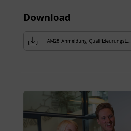
Internetverbindung
Basiskenntnisse in MS Word und
Download
versierter Umgang mit E-Mail
Programmen
Sofern Sie sich noch nicht in einem
AM28_Anmeldung_QualifizieurungsLGAssistenzkrafte_Rev03.pdf
Anstellungsverhältnis in einer elementaren
Kinderbetreuungseinrichtung befinden,
empfehlen wir Ihnen, ein
Schnupperpraktikum (mehrtägig) in einer
elementaren Bildungseinrichtung zu
absolvieren, um sich bereits vor Beginn der
Ausbildung und des
Ausbildungspraktikums mit dem
Arbeitsalltag und den Aufgaben vertraut zu
machen.
Bitte senden Sie die erforderlichen
Dokumente an
elementarpaedagogik@bfi-
tirol.at
um Ihre Vormerkung abzuschließen.