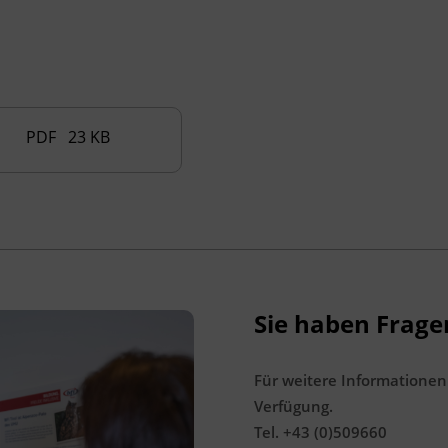
dem BFI Tirol möglich)
Nachweis von mindestens 200 Stunden
·
Praxis
Positive Abschlussprüfung (mündlich und
·
schriftlich)
PDF 23 KB
Die Abschlussprüfung setzt sich zusammen
aus:
Führen eines Lernportfolios
·
während des Lehrgangs
Planung, Durchführung,
·
Sie haben Frage
Dokumentation und
Präsentation eines
selbstgewählten Projekts
Für weitere Informationen
Verfügung.
Berufsbezogenes
·
Tel. +43 (0)509660
Fachgespräch