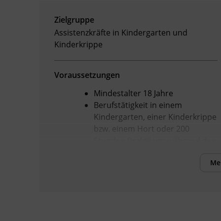
Zielgruppe
Assistenzkräfte in Kindergarten und
Kinderkrippe
Voraussetzungen
Mindestalter 18 Jahre
Berufstätigkeit in einem
Kindergarten, einer Kinderkrippe
bzw. einem Hort oder 200
Stunden Praktikum während der
Ausbildung
Me
Pflichtschulabschluss (9.
Schulstufe)
Sprachniveau mindestens B1
Zugang zu Laptop oder PC mit
Kamera, stabile