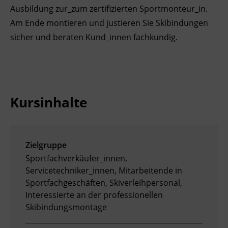
Ausbildung zur_zum zertifizierten Sportmonteur_in.
Ingenieurzertifizierung
Deutsch und Integration
BFI Reutte
Am Ende montieren und justieren Sie Skibindungen
sicher und beraten Kund_innen fachkundig.
Akademisches Studienzentrum
BFI Schwaz
Digitales Lernen
Kursinhalte
Zielgruppe
Sportfachverkäufer_innen,
Servicetechniker_innen, Mitarbeitende in
Sportfachgeschäften, Skiverleihpersonal,
Interessierte an der professionellen
Skibindungsmontage