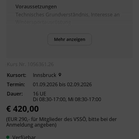
Voraussetzungen
Technisches Grundverständnis, Interesse an
Wintersportausrüstung
Mehr anzeigen
Inhalte
Nach Abschluss des Kurses können die
Teilnehmenden:
Kurs Nr. 1056361.26
Aufbau und Funktion moderner Alpin-
Kursort:
Innsbruck
Skibindungen erklären.
mechanische und elektronische
Termin:
01.09.2026 bis 02.09.2026
Bindungssysteme vergleichen.
Dauer:
16 UE
Skibindungen fachgerecht montieren
Di 08:30-17:00, Mi 08:30-17:00
€ 420,00
und justieren.
die einschlägigen Sicherheitsnormen (z.
(EUR 290,- für Mitglieder des VSSÖ, bitte bei der
B. ISO 11088) sowie Dokumentations-
Anmeldung angeben)
und Haftungspflichten berücksichtigen.
das Bindungseinstellprüfgerät bedienen
Verfügbar