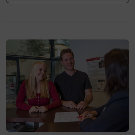
Bitte bringen Sie festes Schuhwerk und, wenn
vorhanden, eigene Skischuhe mit. Auskünfte
erteilt der Verband der Sportartikelerzeuger
und Sportartikelhändler Österreichs (VSSÖ),
akademie@vsso.at
, Tel. +43 662 4687 600.
Veranstaltungsort
BFI Tirol Bildungszentrum
Ing.-Etzel-Straße 7
6020 Innsbruck
Förderhinweis
Das Land Tirol fördert bis zu maximal 30 %
der Kurskosten. Nähere Informationen finden
Sie unter
www.mein-update.at