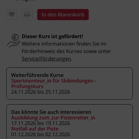
und Auslösewerte kontrollieren.
Kund_innen im Verkaufs- und
In den Warenkorb
Serviceprozess beraten und die
individuellen Skidaten aufnehmen.
Dieser Kurs ist gefördert!
Weitere Informationen finden Sie im
Förderhinweis des Kurses sowie unter
Kursformat
Service/Förderungen
.
Präsenzunterricht
Weiterführende Kurse
Leitung
Sportmonteur_in für Skibindungen -
Prüfungskurs
Fachtrainer_in
24.11.2026 bis 25.11.2026
Abschluss
Das könnte Sie auch interessieren
Kursbesuchsbestätigung
Ausbildung zum_zur Pistenretter_in
17.11.2026 bis 19.11.2026
Notfall auf der Piste
Hinweis
01.12.2026 bis 02.12.2026