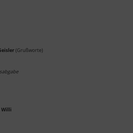
eisler
(
Grußworte
)
dsabgabe
Willi