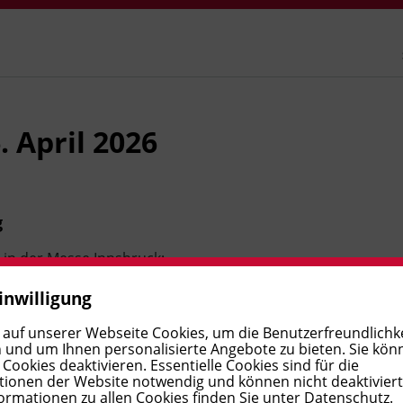
 April 2026
g
in der Messe Innsbruck:
inwilligung
- Ecke
 auf unserer Webseite Cookies, um die Benutzerfreundlichke
 und um Ihnen personalisierte Angebote zu bieten. Sie kön
ookies deaktivieren. Essentielle Cookies sind für die
ionen der Website notwendig und können nicht deaktivier
gung
ormationen zu allen Cookies finden Sie unter
Datenschutz
.