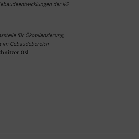
 Gebäudeentwicklungen der IIG
nsstelle für Ökobilanzierung,
ft im Gebäudebereich
chnitzer-Osl