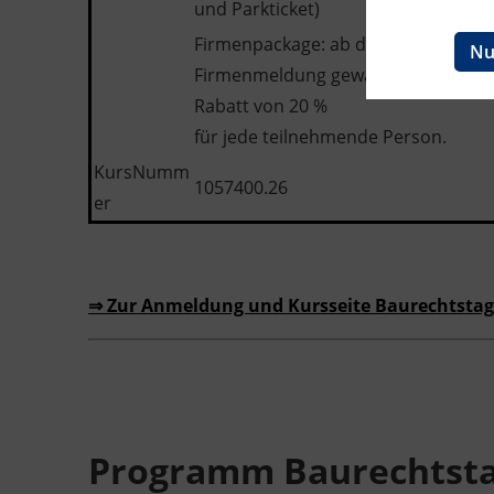
und Parkticket)
Ingenieurzertifizierung
BFI Reutte
Firmenpackage: ab der dritten
Nu
Firmenmeldung gewähren wir einen
BFI Schwaz
Rabatt von 20 %
für jede teilnehmende Person.
KursNumm
1057400.26
er
⇒ Zur Anmeldung und Kursseite Baurechtstag
Programm Baurechtsta