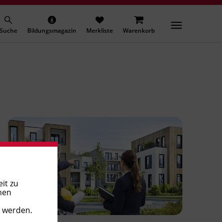
Suche
Bildungsmagazin
Merkliste
Warenkorb
it zu
nen
t werden.