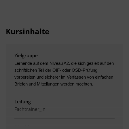
Ingenieurzertifizierung
Deutsch und Integration
BFI Reutte
Akademisches Studienzentrum
BFI Schwaz
Kursinhalte
Digitales Lernen
Zielgruppe
Lernende auf dem Niveau A2, die sich gezielt auf den
schriftlichen Teil der ÖIF- oder ÖSD-Prüfung
vorbereiten und sicherer im Verfassen von einfachen
Briefen und Mitteilungen werden möchten.
Leitung
Fachtrainer_in
Abschluss