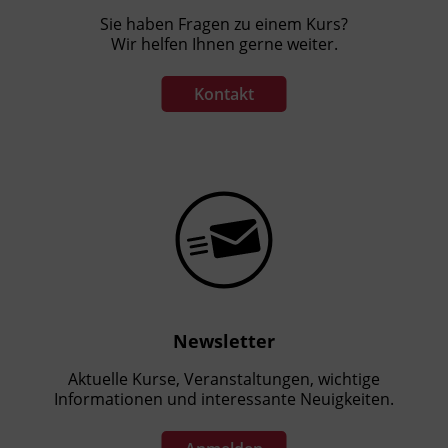
Fachtrainer_in
Sie haben Fragen zu einem Kurs?
Wir helfen Ihnen gerne weiter.
Abschluss
Kontakt
Kursbesuchsbestätigung
Hinweis
Vortrag und Diskussion
Anmeldeschluss: Einen Tag vor der
Veranstaltung.
Der Zoom-Link für die Online Veranstaltung
wird Ihnen nach Anmeldung spätestens einen
Tag vor der Veranstaltung zugesendet.
Newsletter
Die Fortbildung wird vom
Aktuelle Kurse, Veranstaltungen, wichtige
Informationen und interessante Neuigkeiten.
Kooperationspartner Sigmund Freud
Universität (SFU) veranstaltet.
Für die