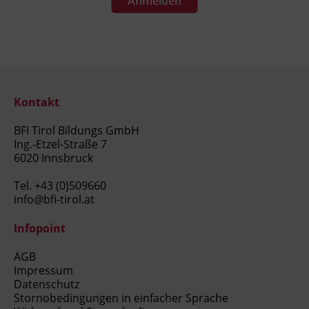
Ausstellung einer Kursbesuchsbestätigung
Anmelden
durch die Sigmund Freud Universität (SFU)
werden Ihre Annmeldedaten an die SFU
weitergegeben.
Für diese Veranstaltung erhalten Sie 3 DFP
Punkte.
Kontakt
BFI Tirol Bildungs GmbH
Ing.-Etzel-Straße 7
6020 Innsbruck
Tel.
+43 (0)509660
info@bfi-tirol.at
Infopoint
AGB
Impressum
Datenschutz
Stornobedingungen in einfacher Sprache