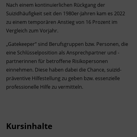
Nach einem kontinuierlichen Rückgang der
Ingenieurzertifizierung
Deutsch und Integration
BFI Reutte
Suizidhäufigkeit seit den 1980er-Jahren kam es 2022
zu einem temporären Anstieg von 16 Prozent im
Akademisches Studienzentrum
BFI Schwaz
Vergleich zum Vorjahr.
Digitales Lernen
„Gatekeeper“ sind Berufsgruppen bzw. Personen, die
eine Schlüsselposition als Ansprechpartner und -
partnerinnen für betroffene Risikopersonen
einnehmen. Diese haben dabei die Chance, suizid-
präventive Hilfestellung zu geben bzw. essenzielle
professionelle Hilfe zu vermitteln.
Kursinhalte