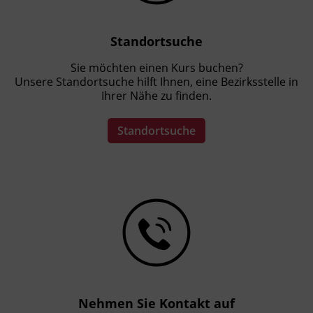
Persönliche Ziele:
Standortsuche
Sie kennen primäre, sekundäre und
tertiäre Risikofaktoren
Sie möchten einen Kurs buchen?
Unsere Standortsuche hilft Ihnen, eine Bezirksstelle in
Sie kennen statistische Daten
Ihrer Nähe zu finden.
(jahreszeitliche Häufung,
Suizidmethoden, Entwicklung in
Standortsuche
Österreich und Europa)
Sie kennen sich aus, was die
therapeutischen Möglichkeiten und
Limits betrifft
Kursformat
Live Online
Leitung
Nehmen Sie Kontakt auf