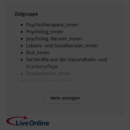
Zielgruppe
Psychotherapeut_innen
Psycholog_innen
psycholog. Berater_innen
Lebens- und Sozialberater_innen
Ärzt_innen
Fachkräfte aus der Gesundheits- und
Krankenpflege
Sozialarbeiter_innen
Sozialbetreuer_innen
Angehörige der medizinisch-
therapeutischen und diagnostischen
Mehr anzeigen
Gesundheitsberufe
sozialpädagogische Fachkräfte
Pädagog_innen
Erzieher_innen
Interessierte