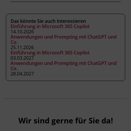
Unternehmen anwenden.
Das könnte Sie auch interessieren
Einführung in Microsoft 365 Copilot
Kursformat
14.10.2026
Live Online
Anwendungen und Prompting mit ChatGPT und
Co.
25.11.2026
Einführung in Microsoft 365 Copilot
Leitung
03.03.2027
Fachtrainer_in
Anwendungen und Prompting mit ChatGPT und
Co.
28.04.2027
Abschluss
Kursbesuchsbestätigung
Hinweis
Dieser Kurs ist Teil des KI Campus des BFI
Wir sind gerne für Sie da!
Tirol. Er richtet sich an alle Mitarbeitenden,
die KI sicher und rechtskonform nutzen