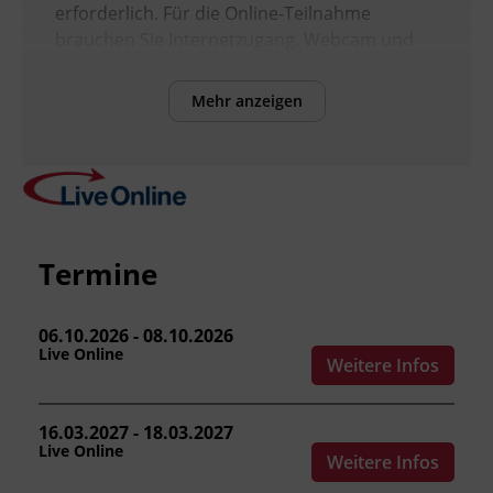
erforderlich. Für die Online-Teilnahme
brauchen Sie Internetzugang, Webcam und
Mikrofon.
Mehr anzeigen
Inhalte
Nach Abschluss des Kurses können die
Teilnehmenden:
Termine
die Grundlagen, Funktionsweise und
Anwendungsbereiche von KI benennen.
die Ziele des EU AI Act erklären und KI-
06.10.2026 - 08.10.2026
Live Online
Systeme nach Risikoklassen einordnen.
Weitere Infos
die Rollen und Pflichten von
Anbieter_innen, Betreiber_innen und
16.03.2027 - 18.03.2027
Nutzer_innen unterscheiden.
Live Online
Weitere Infos
Maßnahmen für einen sicheren und
gesetzeskonformen KI-Einsatz im