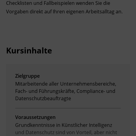
Checklisten und Fallbeispielen wenden Sie die
Ingenieurzertifizierung
Deutsch und Integration
BFI Reutte
Vorgaben direkt auf Ihren eigenen Arbeitsalltag an.
Akademisches Studienzentrum
BFI Schwaz
Digitales Lernen
Kursinhalte
Zielgruppe
Mitarbeitende aller Unternehmensbereiche,
Fach- und Führungskräfte, Compliance- und
Datenschutzbeauftragte
Voraussetzungen
Grundkenntnisse in Künstlicher Intelligenz
und Datenschutz sind von Vorteil, aber nicht