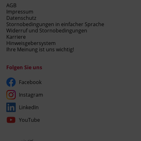
AGB
Ingenieurzertifizierung
Deutsch und Integration
BFI Reutte
Impressum
Datenschutz
Stornobedingungen in einfacher Sprache
Akademisches Studienzentrum
BFI Schwaz
Widerruf und Stornobedingungen
Karriere
Hinweisgebersystem
Digitales Lernen
Ihre Meinung ist uns wichtig!
Folgen Sie uns
Facebook
Instagram
LinkedIn
YouTube