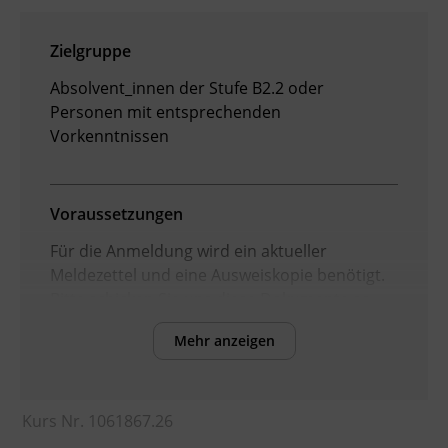
Zielgruppe
Absolvent_innen der Stufe B2.2 oder
Personen mit entsprechenden
Vorkenntnissen
Voraussetzungen
Für die Anmeldung wird ein aktueller
Meldezettel und eine Ausweiskopie benötigt.
Bitte schicken Sie uns diese Dokumente so
schnell wie möglich per E-Mail an
deutsch-
Mehr anzeigen
pruefungen@bfi-tirol.at
oder geben Sie diese
im Servicecenter oder einem Standort des BFI
Tirol ab. Erst wenn wir diese Dokumente
erhalten und geprüft haben, ist Ihre
Kurs Nr. 1061867.26
Anmeldung verbindlich! Sie erhalten dann