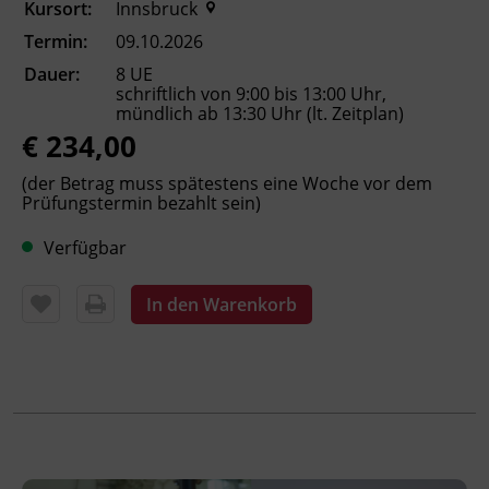
Kursort:
Innsbruck
eine Anmeldebestätigung.
Termin:
09.10.2026
Dauer:
8 UE
schriftlich von 9:00 bis 13:00 Uhr,
Kursformat
mündlich ab 13:30 Uhr (lt. Zeitplan)
Präsenzunterricht
€ 234,00
(der Betrag muss spätestens eine Woche vor dem
Leitung
Prüfungstermin bezahlt sein)
Fachtrainer_in
Verfügbar
Abschluss
In den Warenkorb
ÖSD-Sprachzertifikat,
Kursbesuchsbestätigung
Hinweis
Diese Prüfung ist europaweit anerkannt und
bestätigt Ihnen Deutschkenntnisse auf Niveau