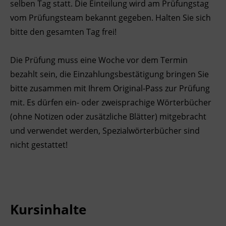
selben Tag statt. Die Einteilung wird am Prüfungstag
Ingenieurzertifizierung
vom Prüfungsteam bekannt gegeben. Halten Sie sich
Deutsch und Integration
BFI Reutte
bitte den gesamten Tag frei!
Akademisches Studienzentrum
BFI Schwaz
Die Prüfung muss eine Woche vor dem Termin
Digitales Lernen
bezahlt sein, die Einzahlungsbestätigung bringen Sie
bitte zusammen mit Ihrem Original-Pass zur Prüfung
mit. Es dürfen ein- oder zweisprachige Wörterbücher
(ohne Notizen oder zusätzliche Blätter) mitgebracht
und verwendet werden, Spezialwörterbücher sind
nicht gestattet!
Kursinhalte