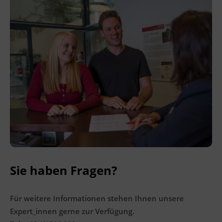
B2 des Gemeinsamen Europäischen
Referenzrahmens für Sprachen.
Einen Modelltest finden Sie auf der
Homepage des ÖSD (Österreichisches
Sprachdiplom Deutsch) unter www.osd.at.
Veranstaltungsort
BFI Tirol Bildungszentrum
Ing.-Etzel-Straße 7
6020 Innsbruck
Sie haben Fragen?
Terminübersicht
Für weitere Informationen stehen Ihnen unsere
Expert_innen gerne zur Verfügung.