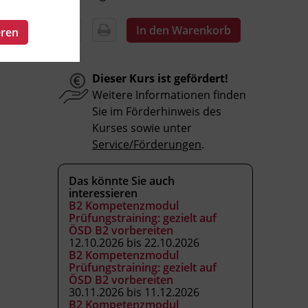
In den Warenkorb
eren
Dieser Kurs ist gefördert!
Weitere Informationen finden
Sie im Förderhinweis des
Kurses sowie unter
Service/Förderungen
.
Das könnte Sie auch
interessieren
B2 Kompetenzmodul
Prüfungstraining: gezielt auf
ÖSD B2 vorbereiten
12.10.2026 bis 22.10.2026
B2 Kompetenzmodul
Prüfungstraining: gezielt auf
ÖSD B2 vorbereiten
30.11.2026 bis 11.12.2026
B2 Kompetenzmodul