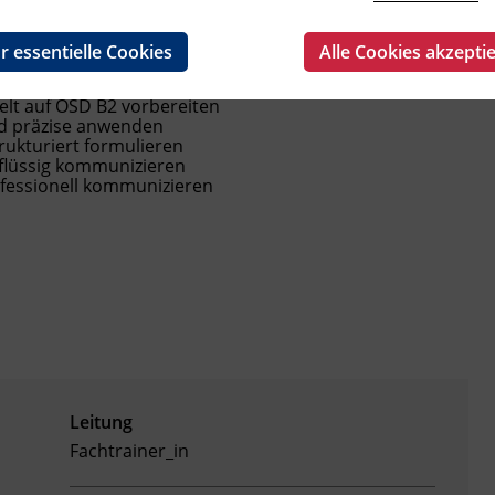
ikat vorbereiten.
r essentielle Cookies
Alle Cookies akzepti
en unsere B2 Kompetenzmodule dar:
lt auf ÖSD B2 vorbereiten
d präzise anwenden
rukturiert formulieren
flüssig kommunizieren
fessionell kommunizieren
Leitung
Fachtrainer_in