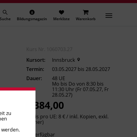
Suche
Bildungsmagazin
Merkliste
Warenkorb
Kurs Nr. 1060703.27
Kursort:
Innsbruck
Termin:
03.05.2027 bis 28.05.2027
Dauer:
48 UE
Mo bis Do von 8:30 bis
11:30 Uhr (Fr 07.05.27, Fr
28.05.27)
€ 384,00
it zu
(Preis pro UE: 8 € / inkl. Kopien, exkl.
nen
Bücher)
t werden.
Verfügbar