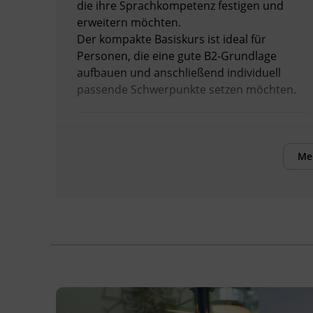
die ihre Sprachkompetenz festigen und
erweitern möchten.
Der kompakte Basiskurs ist ideal für
Personen, die eine gute B2-Grundlage
aufbauen und anschließend individuell
passende Schwerpunkte setzen möchten.
Voraussetzungen
Das für Sie passende Kursniveau finden Sie
Me
mit unserer Einstufung, die Sie online über
die BFI Tirol Homepage absolvieren können.
Inhalte
Verbesserung der sprachlichen
Kompetenzen sowie Erhöhung der Chancen
am Arbeitsmarkt