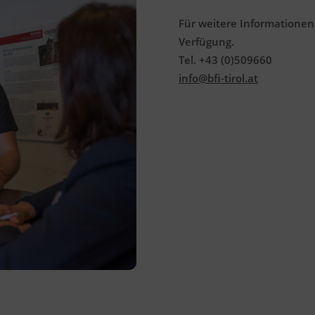
Förderhinweis
Das Land Tirol fördert bis zu maximal 30 %
Für weitere Informationen
der Kurskosten. Nähere Informationen
Verfügung.
finden Sie unter
www.mein-update.at
Tel. +43 (0)509660
info@bfi-tirol.at