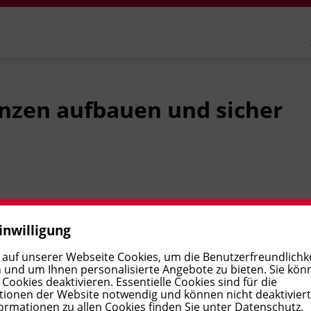
nzen aufbauen und sicher
r Fertigkeiten ganzheitlich und praxisnah. Im Fokus
inwilligung
grammatischer Strukturen, der Ausbau des Wortschatzes
 auf unserer Webseite Cookies, um die Benutzerfreundlichke
schriftlichen Ausdrucksfähigkeit. Anhand alltagsnaher
 und um Ihnen personalisierte Angebote zu bieten. Sie kön
nden, sich klar, strukturiert und differenziert
ookies deaktivieren. Essentielle Cookies sind für die
ionen der Website notwendig und können nicht deaktivier
 für weiterführende B2-Module, die gezielt einzelne
ormationen zu allen Cookies finden Sie unter
Datenschutz
.