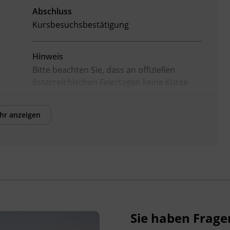
Abschluss
Kursbesuchsbestätigung
Hinweis
Bitte beachten Sie, dass an offiziellen
österreichischen Feiertagen keine Kurse
stattfinden. Ausfallende Termine werden
innerhalb der Kursdauer mittels
hr anzeigen
Ersatzterminen bzw. Ersatzfreitagen
eingeholt.
Veranstaltungsort
BFI Tirol Bildungszentrum
Ing.-Etzel-Straße 7
6020 Innsbruck
Sie haben Frage