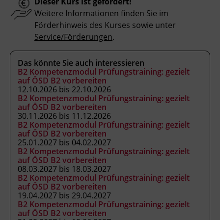
Dieser Kurs ist gefördert!
Kursbesuchsbestätigung
Weitere Informationen finden Sie im
Förderhinweis des Kurses sowie unter
Service/Förderungen
.
Hinweis
Bitte beachten Sie, dass an offiziellen
Das könnte Sie auch interessieren
österreichischen Feiertagen keine Kurse
B2 Kompetenzmodul Prüfungstraining: gezielt
stattfinden. Ausfallende Termine werden
auf ÖSD B2 vorbereiten
12.10.2026 bis 22.10.2026
innerhalb der Kursdauer mittels
B2 Kompetenzmodul Prüfungstraining: gezielt
Ersatzterminen bzw. Ersatzfreitagen
auf ÖSD B2 vorbereiten
eingeholt.
30.11.2026 bis 11.12.2026
B2 Kompetenzmodul Prüfungstraining: gezielt
auf ÖSD B2 vorbereiten
25.01.2027 bis 04.02.2027
Veranstaltungsort
B2 Kompetenzmodul Prüfungstraining: gezielt
BFI Tirol Bildungszentrum
auf ÖSD B2 vorbereiten
Ing.-Etzel-Straße 7
08.03.2027 bis 18.03.2027
B2 Kompetenzmodul Prüfungstraining: gezielt
6020 Innsbruck
auf ÖSD B2 vorbereiten
19.04.2027 bis 29.04.2027
B2 Kompetenzmodul Prüfungstraining: gezielt
Förderhinweis
auf ÖSD B2 vorbereiten