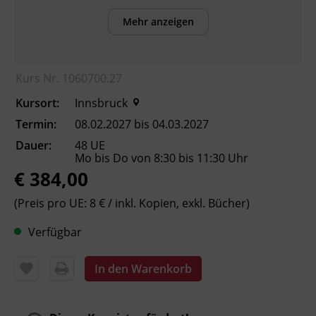
Das für Sie passende Kursniveau finden Sie
Mehr anzeigen
mit unserer Einstufung, die Sie online über
die BFI Tirol Homepage absolvieren können.
Kurs Nr. 1060700.27
Inhalte
Kursort:
Innsbruck
Verbesserung der sprachlichen Kompetenzen
Termin:
08.02.2027 bis 04.03.2027
sowie Erhöhung der Chancen am
Dauer:
48 UE
Arbeitsmarkt
Mo bis Do von 8:30 bis 11:30 Uhr
€ 384,00
Kursformat
(Preis pro UE: 8 € / inkl. Kopien, exkl. Bücher)
Präsenzunterricht
Verfügbar
Leitung
In den Warenkorb
Fachtrainer_in
Abschluss