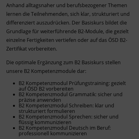
Anhand alltagsnaher und berufsbezogener Themen
Ingenieurzertifizierung
Deutsch und Integration
BFI Reutte
lernen die Teilnehmenden, sich klar, strukturiert und
differenziert auszudrücken. Der Basiskurs bildet die
Akademisches Studienzentrum
BFI Schwaz
Grundlage für weiterführende B2-Module, die gezielt
einzelne Fertigkeiten vertiefen oder auf das ÖSD B2-
Digitales Lernen
Zertifikat vorbereiten.
Die optimale Ergänzung zum B2 Basiskurs stellen
unsere B2 Kompetenzmodule dar:
B2 Kompetenzmodul Prüfungstraining: gezielt
auf ÖSD B2 vorbereiten
B2
Kompetenz
modul Grammatik: sicher und
präzise anwenden
B2
Kompetenz
modul Schreiben: klar und
strukturiert formulieren
B2
Kompetenz
modul Sprechen: sicher und
flüssig kommunizieren
B2
Kompetenz
modul Deutsch im Beruf:
professionell kommunizieren