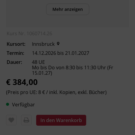
Das für Sie passende Kursniveau finden Sie
Mehr anzeigen
mit unserer Einstufung, die Sie online über
die BFI Tirol Homepage absolvieren können.
Kurs Nr. 1060714.26
Inhalte
Kursort:
Innsbruck
Verbesserung der sprachlichen Kompetenzen
Termin:
14.12.2026 bis 21.01.2027
sowie Erhöhung der Chancen am
Dauer:
48 UE
Arbeitsmarkt
Mo bis Do von 8:30 bis 11:30 Uhr (Fr
15.01.27)
€ 384,00
Kursformat
Präsenzunterricht
(Preis pro UE: 8 € / inkl. Kopien, exkl. Bücher)
Verfügbar
Leitung
Fachtrainer_in
In den Warenkorb
Abschluss