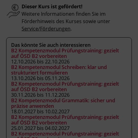
Dieser Kurs ist gefördert!
Kursbesuchsbestätigung
Weitere Informationen finden Sie im
Förderhinweis des Kurses sowie unter
Hinweis
Service/Förderungen
.
Bitte beachten Sie, dass an offiziellen
österreichischen Feiertagen keine Kurse
Das könnte Sie auch interessieren
stattfinden. Ausfallende Termine werden
B2 Kompetenzmodul Prüfungstraining: gezielt
auf ÖSD B2 vorbereiten
innerhalb der Kursdauer mittels
12.10.2026 bis 22.10.2026
Ersatzterminen bzw. Ersatzfreitagen
B2 Kompetenzmodul Schreiben: klar und
eingeholt.
strukturiert formulieren
13.10.2026 bis 05.11.2026
B2 Kompetenzmodul Prüfungstraining: gezielt
auf ÖSD B2 vorbereiten
Veranstaltungsort
30.11.2026 bis 11.12.2026
BFI Tirol Bildungszentrum
B2 Kompetenzmodul Grammatik: sicher und
Ing.-Etzel-Straße 7
präzise anwenden
18.01.2027 bis 10.02.2027
6020 Innsbruck
B2 Kompetenzmodul Prüfungstraining: gezielt
auf ÖSD B2 vorbereiten
25.01.2027 bis 04.02.2027
Förderhinweis
B2 Kompetenzmodul Prüfungstraining: gezielt