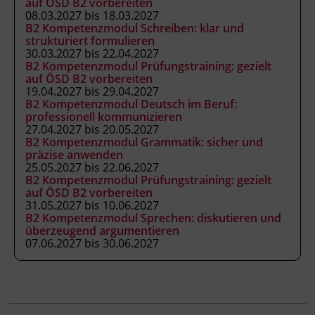
auf ÖSD B2 vorbereiten
Das Land Tirol fördert bis zu maximal 30 %
08.03.2027 bis 18.03.2027
der Kurskosten. Nähere Informationen finden
B2 Kompetenzmodul Schreiben: klar und
Sie unter
www.mein-update.at
strukturiert formulieren
30.03.2027 bis 22.04.2027
B2 Kompetenzmodul Prüfungstraining: gezielt
auf ÖSD B2 vorbereiten
19.04.2027 bis 29.04.2027
Terminübersicht
B2 Kompetenzmodul Deutsch im Beruf:
professionell kommunizieren
27.04.2027 bis 20.05.2027
B2 Kompetenzmodul Grammatik: sicher und
präzise anwenden
25.05.2027 bis 22.06.2027
B2 Kompetenzmodul Prüfungstraining: gezielt
auf ÖSD B2 vorbereiten
31.05.2027 bis 10.06.2027
B2 Kompetenzmodul Sprechen: diskutieren und
überzeugend argumentieren
07.06.2027 bis 30.06.2027