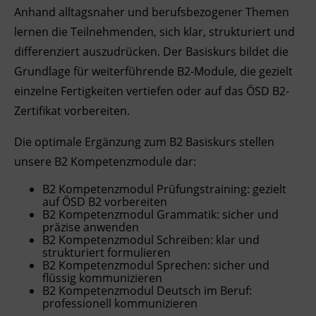
Anhand alltagsnaher und berufsbezogener Themen
Ingenieurzertifizierung
Deutsch und Integration
BFI Reutte
lernen die Teilnehmenden, sich klar, strukturiert und
differenziert auszudrücken. Der Basiskurs bildet die
Akademisches Studienzentrum
BFI Schwaz
Grundlage für weiterführende B2-Module, die gezielt
einzelne Fertigkeiten vertiefen oder auf das ÖSD B2-
Digitales Lernen
Zertifikat vorbereiten.
Die optimale Ergänzung zum B2 Basiskurs stellen
unsere B2 Kompetenzmodule dar:
B2 Kompetenzmodul Prüfungstraining: gezielt
auf ÖSD B2 vorbereiten
B2
Kompetenz
modul Grammatik: sicher und
präzise anwenden
B2
Kompetenz
modul Schreiben: klar und
strukturiert formulieren
B2
Kompetenz
modul Sprechen: sicher und
flüssig kommunizieren
B2
Kompetenz
modul Deutsch im Beruf:
professionell kommunizieren