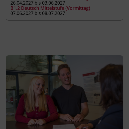
Das Land Tirol fördert bis zu maximal 30 %
26.04.2027 bis 03.06.2027
B1.2 Deutsch Mittelstufe (Vormittag)
der Kurskosten. Nähere Informationen finden
07.06.2027 bis 08.07.2027
Sie unter
www.mein-update.at
Terminübersicht