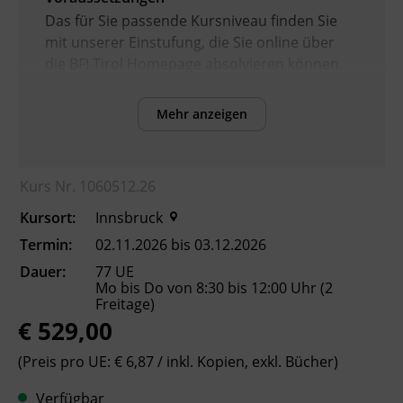
Das für Sie passende Kursniveau finden Sie
mit unserer Einstufung, die Sie online über
die BFI Tirol Homepage absolvieren können.
Mehr anzeigen
Inhalte
Verbesserung der sprachlichen Kompetenzen
sowie Erhöhung der Chancen am
Kurs Nr. 1060512.26
Arbeitsmarkt
Kursort:
Innsbruck
Kursformat
Termin:
02.11.2026 bis 03.12.2026
Präsenzunterricht
Dauer:
77 UE
Mo bis Do von 8:30 bis 12:00 Uhr (2
Freitage)
Leitung
€ 529,00
Fachtrainer_in
(Preis pro UE: € 6,87 / inkl. Kopien, exkl. Bücher)
Verfügbar
Abschluss