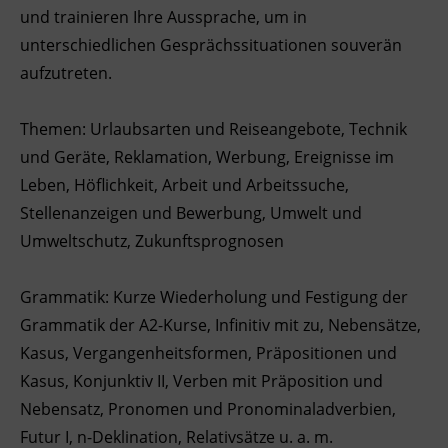
und trainieren Ihre Aussprache, um in
Ingenieurzertifizierung
Deutsch und Integration
BFI Reutte
unterschiedlichen Gesprächssituationen souverän
aufzutreten.
Akademisches Studienzentrum
BFI Schwaz
Themen: Urlaubsarten und Reiseangebote, Technik
Digitales Lernen
und Geräte, Reklamation, Werbung, Ereignisse im
Leben, Höflichkeit, Arbeit und Arbeitssuche,
Stellenanzeigen und Bewerbung, Umwelt und
Umweltschutz, Zukunftsprognosen
Grammatik: Kurze Wiederholung und Festigung der
Grammatik der A2-Kurse, Infinitiv mit zu, Nebensätze,
Kasus, Vergangenheitsformen, Präpositionen und
Kasus, Konjunktiv II, Verben mit Präposition und
Nebensatz, Pronomen und Pronominaladverbien,
Futur I, n-Deklination, Relativsätze u. a. m.