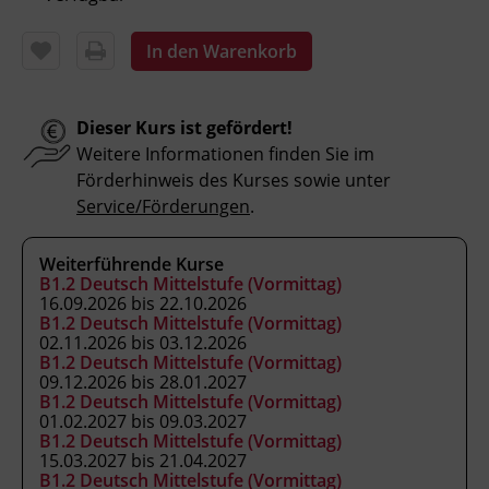
Kursbesuchsbestätigung
In den Warenkorb
Hinweis
Bitte beachten Sie, dass an offiziellen
Dieser Kurs ist gefördert!
österreichischen Feiertagen keine Kurse
Weitere Informationen finden Sie im
stattfinden. Ausfallende Termine werden
Förderhinweis des Kurses sowie unter
innerhalb der Kursdauer mittels
Service/Förderungen
.
Ersatzterminen bzw. Ersatzfreitagen
eingeholt.
Weiterführende Kurse
B1.2 Deutsch Mittelstufe (Vormittag)
16.09.2026 bis 22.10.2026
Veranstaltungsort
B1.2 Deutsch Mittelstufe (Vormittag)
02.11.2026 bis 03.12.2026
BFI Tirol Bildungszentrum
B1.2 Deutsch Mittelstufe (Vormittag)
Ing.-Etzel-Straße 7
09.12.2026 bis 28.01.2027
6020 Innsbruck
B1.2 Deutsch Mittelstufe (Vormittag)
01.02.2027 bis 09.03.2027
B1.2 Deutsch Mittelstufe (Vormittag)
15.03.2027 bis 21.04.2027
Förderhinweis
B1.2 Deutsch Mittelstufe (Vormittag)