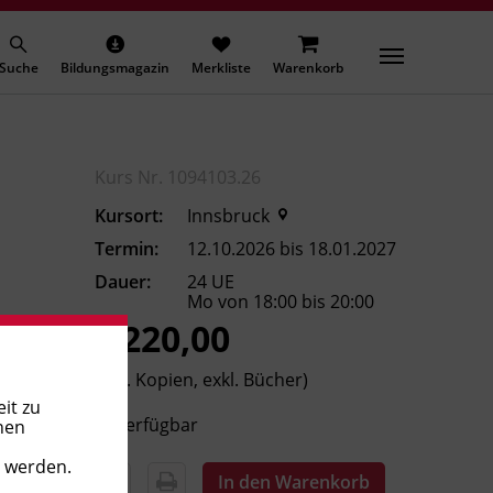
Suche
Bildungsmagazin
Merkliste
Warenkorb
Kurs Nr. 1094103.26
Kursort:
Innsbruck
Termin:
12.10.2026 bis 18.01.2027
Dauer:
24 UE
Mo von 18:00 bis 20:00
€ 220,00
(inkl. Kopien, exkl. Bücher)
it zu
Verfügbar
nen
t werden.
In den Warenkorb