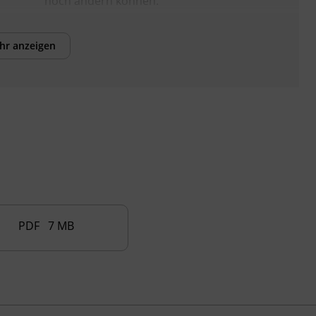
noch ändern können.
Das Lehrbuch muss selbst besorgt werden:
Nuovo Espresso A1, Verlag: Hueber, ISBN
hr anzeigen
978-3-19-105438-0
Veranstaltungsort
BFI Tirol Bildungszentrum
Ing.-Etzel-Straße 7
6020 Innsbruck
PDF 7 MB