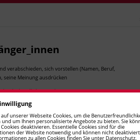
fänger_innen
d verabschieden, sich vorstellen (Namen, Beruf,
en, seine Meinung ausdrücken
e, landeskundliche Aspekte
inwilligung
e Verben in der Gegenwart, Frage und Verneinung,
estimmter Artikel, Adjektive, Präpositionen
 auf unserer Webseite Cookies, um die Benutzerfreundlichke
 und um Ihnen personalisierte Angebote zu bieten. Sie kön
ookies deaktivieren. Essentielle Cookies sind für die
ionen der Website notwendig und können nicht deaktivier
ormationen zu allen Cookies finden Sie unter
Datenschutz
.