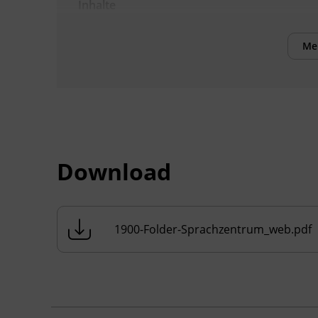
Inhalte
Verbesserung der sprachlichen
Kompetenzen sowie Erhöhung der Chancen
Me
am Arbeitsmarkt
Kursformat
Präsenzunterricht
Download
1900-Folder-Sprachzentrum_web.pdf
Terminübersicht