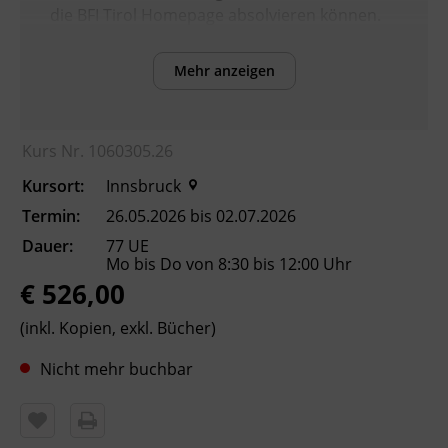
die BFI Tirol Homepage absolvieren können.
Mehr anzeigen
Inhalte
Verbesserung der sprachlichen Kompetenzen
sowie Erhöhung der Chancen am
Kurs Nr. 1060305.26
Arbeitsmarkt
Kursort:
Innsbruck
Kursformat
Termin:
26.05.2026 bis 02.07.2026
Präsenzunterricht
Dauer:
77 UE
Mo bis Do von 8:30 bis 12:00 Uhr
€ 526,00
Leitung
Fachtrainer_in
(inkl. Kopien, exkl. Bücher)
Nicht mehr buchbar
Abschluss
Kursbesuchsbestätigung