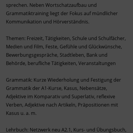
sprechen. Neben Wortschatzaufbau und
Ingenieurzertifizierung
Deutsch und Integration
BFI Reutte
Grammatiktraining liegt der Fokus auf mündlicher
Kommunikation und Hörverständnis.
Akademisches Studienzentrum
BFI Schwaz
Themen: Freizeit, Tätigkeiten, Schule und Schulfächer,
Digitales Lernen
Medien und Film, Feste, Gefühle und Glückwünsche,
Bewerbungsgespräche, Stadtleben, Bank und
Behörde, berufliche Tätigkeiten, Veranstaltungen
Grammatik: Kurze Wiederholung und Festigung der
Grammatik der A1-Kurse, Kasus, Nebensätze,
Adjektive im Komparativ und Superlativ, reflexive
Verben, Adjektive nach Artikeln, Präpositionen mit
Kasus u. a. m.
Lehrbuch: Netzwerk neu A2.1, Kurs- und Übungsbuch,