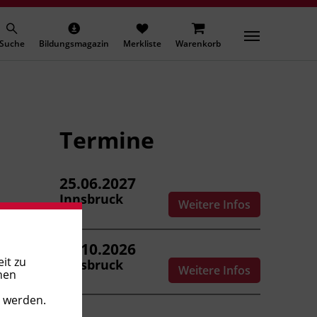
Suche
Bildungsmagazin
Merkliste
Warenkorb
Termine
25.06.2027
Innsbruck
Weitere Infos
14.10.2026
it zu
Innsbruck
Weitere Infos
nen
t werden.