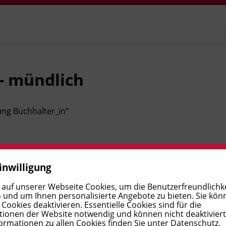
- mündlich
ung Buchhalter_in
“
inwilligung
 auf unserer Webseite Cookies, um die Benutzerfreundlichke
 und um Ihnen personalisierte Angebote zu bieten. Sie kön
ookies deaktivieren. Essentielle Cookies sind für die
ionen der Website notwendig und können nicht deaktivier
Leitung
ormationen zu allen Cookies finden Sie unter
Datenschutz
.