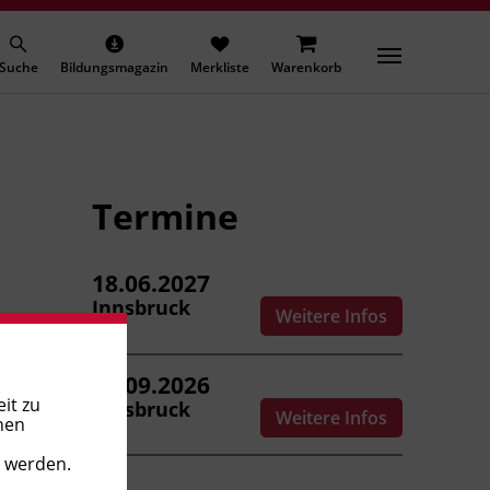
Suche
Bildungsmagazin
Merkliste
Warenkorb
Termine
18.06.2027
Innsbruck
Weitere Infos
29.09.2026
it zu
Innsbruck
Weitere Infos
nen
t werden.