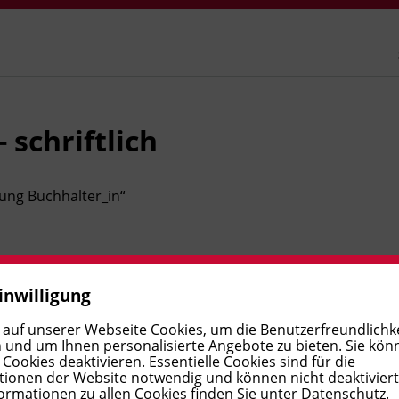
 schriftlich
ung Buchhalter_in
“
inwilligung
 auf unserer Webseite Cookies, um die Benutzerfreundlichke
 und um Ihnen personalisierte Angebote zu bieten. Sie kön
ookies deaktivieren. Essentielle Cookies sind für die
ionen der Website notwendig und können nicht deaktivier
Leitung
ormationen zu allen Cookies finden Sie unter
Datenschutz
.