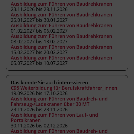
Ausbildung zum Führen von Baudrehkranen
Abschluss
23.11.2026 bis 28.11.2026
Kranausweis nach FK-V
Ausbildung zum Führen von Baudrehkranen
25.01.2027 bis 30.01.2027
Ausbildung zum Führen von Baudrehkranen
01.02.2027 bis 06.02.2027
Abschlussinformation
Ausbildung zum Führen von Baudrehkranen
Kranausweis nach FK-V und
08.02.2027 bis 13.02.2027
Kursbesuchsbestätigung.
Unterrichtet nach
Ausbildung zum Führen von Baudrehkranen
15.02.2027 bis 20.02.2027
Anhang 3 der Fachkenntnisnachweis-
Ausbildung zum Führen von Baudrehkranen
Verordnung (BGBl. II Nr. 13/2007 in der
05.07.2027 bis 10.07.2027
geltenden Fassung) als ermächtigte
Ausbildungseinrichtung gemäß § 63
Das könnte Sie auch interessieren
ArbeitnehmerInnenschutzgesetz (BGBl. Nr.
C95 Weiterbildung für Berufskraftfahrer_innen
450/1994 in der geltenden Fassung).
19.09.2026 bis 17.10.2026
Ausbildung zum Führen von Baudreh- und
Fahrzeug-/Ladekranen über 30 MT
Hinweis
23.11.2026 bis 28.11.2026
Ausbildung zum Führen von Lauf- und
Mitzubringen: Taschenrechner
Portalkranen
30.11.2026 bis 02.12.2026
Ausbildung zum Führen von Baudreh- und