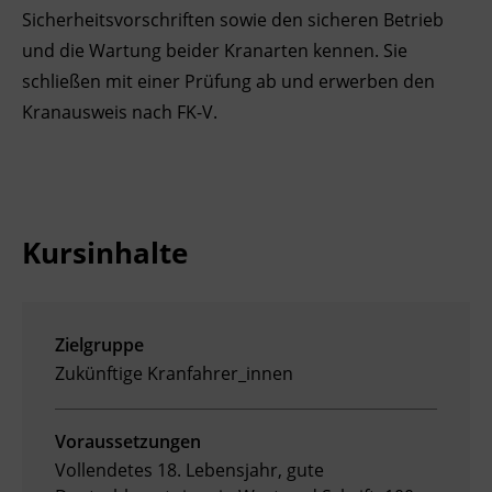
Sicherheitsvorschriften sowie den sicheren Betrieb
Ingenieurzertifizierung
Deutsch und Integration
BFI Reutte
und die Wartung beider Kranarten kennen. Sie
schließen mit einer Prüfung ab und erwerben den
Akademisches Studienzentrum
BFI Schwaz
Kranausweis nach FK-V.
Digitales Lernen
Kursinhalte
Zielgruppe
Zukünftige Kranfahrer_innen
Voraussetzungen
Vollendetes 18. Lebensjahr, gute