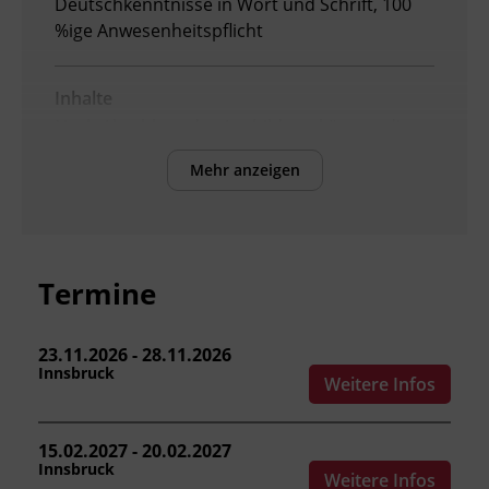
Deutschkenntnisse in Wort und Schrift, 100
%ige Anwesenheitspflicht
Inhalte
Nach Abschluss der Ausbildung können die
Teilnehmenden:
Mehr anzeigen
die
Arbeitnehmer_innenschutzvorschriften
und Normen für den Kranbetrieb
anwenden.
Termine
die Grundlagen von Mechanik, Hydraulik
und Elektrotechnik erklären.
Masse und Schwerpunkt einer Last
23.11.2026 - 28.11.2026
Innsbruck
bestimmen.
Weitere Infos
Lasttabelle und Lastdiagramm lesen und
anwenden.
15.02.2027 - 20.02.2027
Trage- und Lastaufnahmemittel
Innsbruck
Weitere Infos
auswählen und Lasten richtig