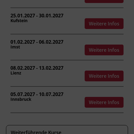
anschlagen.
die Verständigungsmöglichkeiten beim
25.01.2027 - 30.01.2027
Kranbetrieb einsetzen.
Kufstein
Weitere Infos
Aufbau und Besonderheiten von
Baudreh- und Fahrzeugkranen
01.02.2027 - 06.02.2027
beschreiben.
Imst
Wartungsarbeiten sowie Sicht- und
Weitere Infos
Funktionsprüfungen durchführen und
Sondereinsätze einordnen.
08.02.2027 - 13.02.2027
Lienz
Weitere Infos
Kursformat
05.07.2027 - 10.07.2027
Präsenzunterricht
Innsbruck
Weitere Infos
Leitung
Fachtrainer_in
Weiterführende Kurse