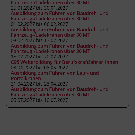
Förderhinweis
Fahrzeug-/Ladekranen über 30 MT
25.01.2027 bis 30.01.2027
Das Land Tirol fördert bis zu maximal 30 %
Ausbildung zum Führen von Baudreh- und
der Kurskosten. Nähere Informationen finden
Fahrzeug-/Ladekranen über 30 MT
Sie unter
www.mein-update.at
01.02.2027 bis 06.02.2027
Ausbildung zum Führen von Baudreh- und
Fahrzeug-/Ladekranen über 30 MT
08.02.2027 bis 13.02.2027
Abschlussinformation
Ausbildung zum Führen von Baudreh- und
BGBl. II Nr. 13/2007 idgF unterrichtet nach
Fahrzeug-/Ladekranen über 30 MT
15.02.2027 bis 20.02.2027
Anhang 3 der Fachkenntnisnachweis-
C95 Weiterbildung für Berufskraftfahrer_innen
Verordnung, als ermächtigte
03.04.2027 bis 08.05.2027
Ausbildungseinrichtung gemäß § 63
Ausbildung zum Führen von Lauf- und
Portalkranen
ArbeitnehmerInnenschutzgesetz, BGBl. Nr.
21.04.2027 bis 23.04.2027
450/1994 idgF
Ausbildung zum Führen von Baudreh- und
Fahrzeug-/Ladekranen über 30 MT
05.07.2027 bis 10.07.2027