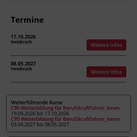
Gesundheitsschäden vorbeugen.
die Lage bei Notfällen richtig
Termine
einschätzen.
Dienstleistung und Logistik im
Berufsalltag umsetzen.
17.10.2026
Innsbruck
Weitere Infos
Kursformat
08.05.2027
Präsenzunterricht
Innsbruck
Weitere Infos
Leitung
Fachtrainer_in
Weiterführende Kurse
C95 Weiterbildung für Berufskraftfahrer_innen
19.09.2026 bis 17.10.2026
Abschluss
C95 Weiterbildung für Berufskraftfahrer_innen
Kursbesuchsbestätigung
03.04.2027 bis 08.05.2027