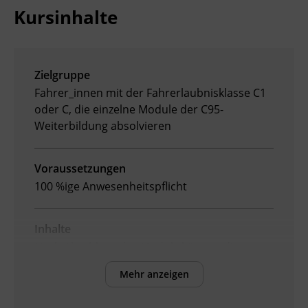
Kursinhalte
Ingenieurzertifizierung
Deutsch und Integration
BFI Reutte
Akademisches Studienzentrum
BFI Schwaz
Zielgruppe
Fahrer_innen mit der Fahrerlaubnisklasse C1
Digitales Lernen
oder C, die einzelne Module der C95-
Weiterbildung
absolvieren
Voraussetzungen
100 %ige Anwesenheitspflicht
Inhalte
Nach Abschluss des Moduls können die
Teilnehmenden:
Mehr anzeigen
die Verkehrs- und Umweltsicherheit im
Fahralltag berücksichtigen.