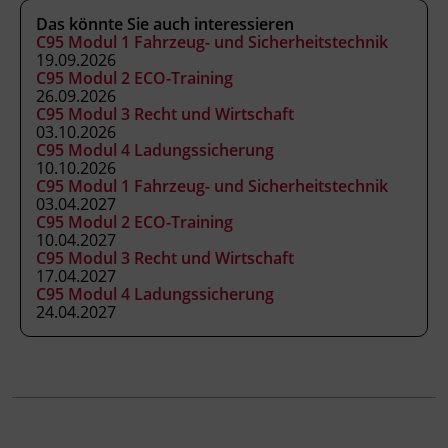
Abschlussinformation
Das könnte Sie auch interessieren
gemäß § 19 Güterbeförderungsgesetz 1995, §
C95 Modul 1 Fahrzeug- und Sicherheitstechnik
19.09.2026
14a Gelegenheitsverkehrs-Gesetz 1996 und §
C95 Modul 2 ECO-Training
44a Kraftfahrliniengesetz
26.09.2026
C95 Modul 3 Recht und Wirtschaft
03.10.2026
Abschlussinformation
C95 Modul 4 Ladungssicherung
10.10.2026
gemäß § 19 Güterbeförderungsgesetz 1995, §
C95 Modul 1 Fahrzeug- und Sicherheitstechnik
14a Gelegenheitsverkehrs-Gesetz 1996 und §
03.04.2027
C95 Modul 2 ECO-Training
44a Kraftfahrliniengesetz
10.04.2027
C95 Modul 3 Recht und Wirtschaft
17.04.2027
C95 Modul 4 Ladungssicherung
24.04.2027