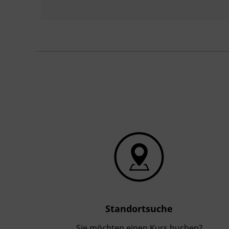
die Teilnehmenden:
ihr Fahrverhalten auf Grundlage der
geltenden Sicherheitsregeln
rationeller gestalten.
die Fahrzeug- und Sicherheitstechnik
sicher einsetzen.
den Kraftstoffverbrauch durch
vorausschauendes Fahren
optimieren.
die sozial- und güterrechtlichen
Vorschriften sowie das wirtschaftliche
Umfeld des Güterverkehrs anwenden.
Ladungen fachgerecht sichern.
die eigene Gesundheit erhalten und in
Notfällen richtig handeln.
Standortsuche
Kursformat
Sie möchten einen Kurs buchen?