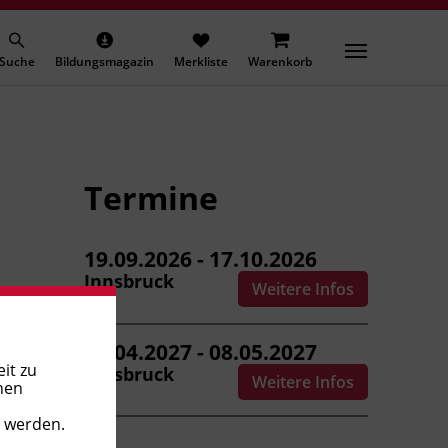
Suche
Bildungsmagazin
Merkliste
Warenkorb
Termine
19.09.2026 - 17.10.2026
Innsbruck
Weitere Infos
03.04.2027 - 08.05.2027
it zu
Innsbruck
Weitere Infos
nen
t werden.