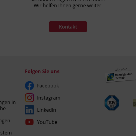
Wir helfen Ihnen gerne weiter.
Kontakt
Folgen Sie uns
Facebook
Instagram
ngen in
che
LinkedIn
Umgesetzt
ngen
YouTube
mit
esraSoft
ystem