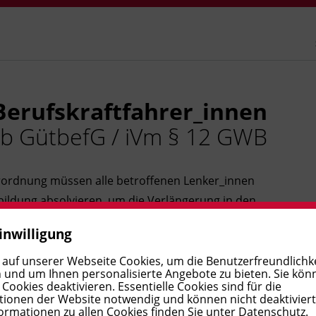
Berufskraftfahrer_innen
b GütbefG / iVm § 12 GWB
erordnung müssen alle betroffenen Lenker_innen
rbildung absolvieren, um die Verlängerung in den
fasst alle fünf erforderlichen Module. Sie frischen
inwilligung
gssicherung und Gesundheit auf und sichern Ihre
 auf unserer Webseite Cookies, um die Benutzerfreundlichke
 und um Ihnen personalisierte Angebote zu bieten. Sie kön
ookies deaktivieren. Essentielle Cookies sind für die
ionen der Website notwendig und können nicht deaktivier
ormationen zu allen Cookies finden Sie unter
Datenschutz
.