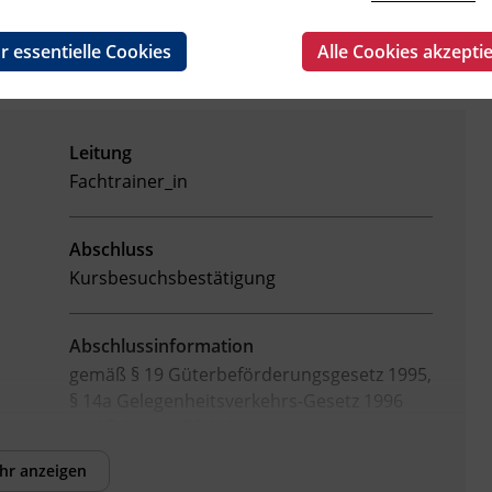
r essentielle Cookies
Alle Cookies akzepti
Leitung
Fachtrainer_in
Abschluss
Kursbesuchsbestätigung
Abschlussinformation
gemäß § 19 Güterbeförderungsgesetz 1995,
§ 14a Gelegenheitsverkehrs-Gesetz 1996
und § 44a Kraftfahrliniengesetz
hr anzeigen