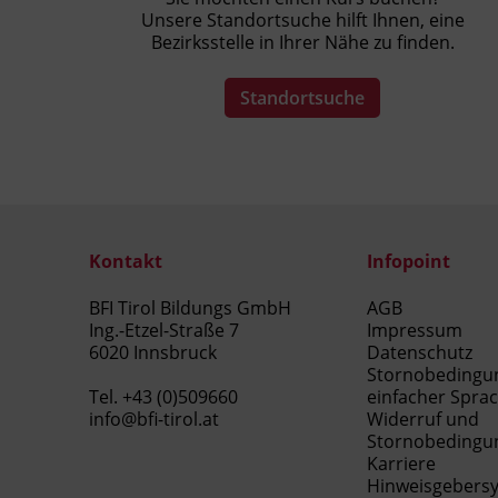
Unsere Standortsuche hilft Ihnen, eine
Präsenzunterricht
Bezirksstelle in Ihrer Nähe zu finden.
Standortsuche
Kontakt
Infopoint
BFI Tirol Bildungs GmbH
AGB
Ing.-Etzel-Straße 7
Impressum
6020 Innsbruck
Datenschutz
Stornobedingu
Tel.
+43 (0)509660
einfacher Spra
info@bfi-tirol.at
Widerruf und
Stornobedingu
Karriere
Hinweisgebers