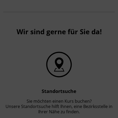
die Teilnehmenden selbst mit: Handschuhe
geeignet zum Arbeiten unter Spannung, Visier
gegebenenfalls mit Helm. Die Schulung lässt
sich bei Bedarf auch firmenintern
durchführen.
Wir sind gerne für Sie da!
Abschlussinformation
ÖVE/ÖNORM EN 50110-1 und ÖVE-Richtlinie R
16
Standortsuche
Sie möchten einen Kurs buchen?
Unsere Standortsuche hilft Ihnen, eine Bezirksstelle in
Ihrer Nähe zu finden.