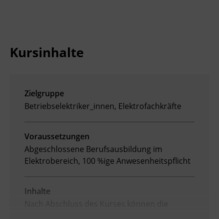
Ingenieurzertifizierung
Deutsch und Integration
BFI Reutte
Akademisches Studienzentrum
BFI Schwaz
Kursinhalte
Digitales Lernen
Zielgruppe
Betriebselektriker_innen, Elektrofachkräfte
Voraussetzungen
Abgeschlossene Berufsausbildung im
Elektrobereich, 100 %ige Anwesenheitspflicht
Inhalte
Nach Abschluss des Kurses können die
Teilnehmenden: