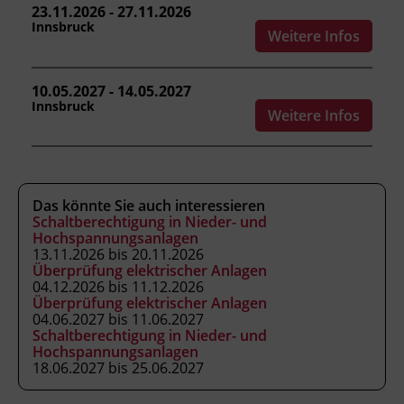
23.11.2026 - 27.11.2026
Innsbruck
Leitung
Weitere Infos
Fachtrainer_in
10.05.2027 - 14.05.2027
Innsbruck
Abschluss
Weitere Infos
Ausweis
Abschlussinformation
Das könnte Sie auch interessieren
Bei positiver Absolvierung der
Schaltberechtigung in Nieder- und
Hochspannungsanlagen
Abschlussprüfung stellt der Kursveranstalter
13.11.2026 bis 20.11.2026
einen Ausweis gemäß ÖVE R 16 aus, der die
Überprüfung elektrischer Anlagen
Teilnehmer_innen zum Arbeiten unter
04.12.2026 bis 11.12.2026
Überprüfung elektrischer Anlagen
Spannung berechtigt.
04.06.2027 bis 11.06.2027
Schaltberechtigung in Nieder- und
Hochspannungsanlagen
Hinweis
18.06.2027 bis 25.06.2027
Die persönliche Schutzausrüstung bringen