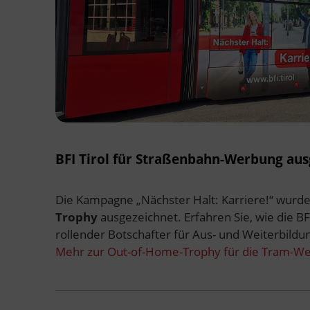
BFI Tirol für Straßenbahn-Werbung aus
Die Kampagne „Nächster Halt: Karriere!“ wurd
Trophy
ausgezeichnet. Erfahren Sie, wie die B
rollender Botschafter für Aus- und Weiterbildu
Mehr zur Out-of-Home-Trophy für die Tram-We