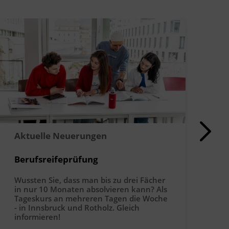
F
Aktuelle Neuerungen
B
Berufsreifeprüfung
N
Wussten Sie, dass man bis zu drei Fächer
S
in nur 10 Monaten absolvieren kann? Als
gi
Tageskurs an mehreren Tagen die Woche
n
- in Innsbruck und Rotholz. Gleich
Ba
informieren!
Ko