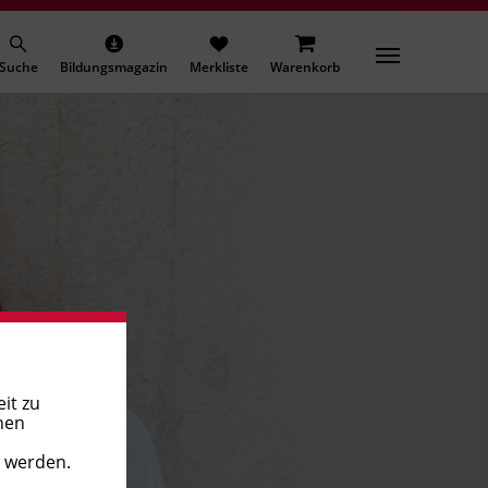
Suche
Bildungsmagazin
Merkliste
Warenkorb
it zu
nen
t werden.