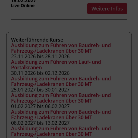
18.02.2027
Leitung
Live Online
Weitere Infos
Fachtrainer_in
Abschluss
Ausweis
Weiterführende Kurse
Ausbildung zum Führen von Baudreh- und
Fahrzeug-/Ladekranen über 30 MT
23.11.2026 bis 28.11.2026
Abschlussinformation
Ausbildung zum Führen von Lauf- und
Abschlussprüfung. Bei positivem Ergebnis
Portalkranen
stellt der Kursveranstalter einen Ausweis aus,
30.11.2026 bis 02.12.2026
Ausbildung zum Führen von Baudreh- und
der die geprüfte Fähigkeit zur Regelung des
Fahrzeug-/Ladekranen über 30 MT
Verkehrs bestätigt.
25.01.2027 bis 30.01.2027
Ausbildung zum Führen von Baudreh- und
Fahrzeug-/Ladekranen über 30 MT
Hinweis
01.02.2027 bis 06.02.2027
Ausbildung zum Führen von Baudreh- und
Bitte bringen Sie Ihren Führerschein der
Fahrzeug-/Ladekranen über 30 MT
Klasse B mit, er wird zur Überprüfung
08.02.2027 bis 13.02.2027
Ausbildung zum Führen von Baudreh- und
benötigt. Die Schulung wird bei Bedarf auch
Fahrzeug-/Ladekranen über 30 MT
firmenintern angeboten.
Für den Online-Kurs