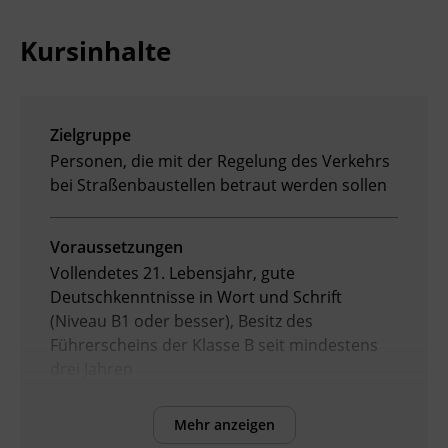
Ingenieurzertifizierung
Deutsch und Integration
BFI Reutte
Kursinhalte
Akademisches Studienzentrum
BFI Schwaz
Zielgruppe
Digitales Lernen
Personen, die mit der Regelung des Verkehrs
bei Straßenbaustellen betraut werden sollen
Voraussetzungen
Vollendetes 21. Lebensjahr, gute
Deutschkenntnisse in Wort und Schrift
(Niveau B1 oder besser), Besitz des
Führerscheins der Klasse B seit mindestens
drei Jahren
Mehr anzeigen
Inhalte