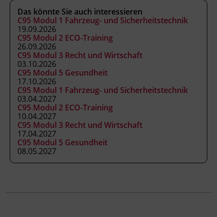
Abschlussinformation
Das könnte Sie auch interessieren
gemäß § 19 Güterbeförderungsgesetz 1995, §
C95 Modul 1 Fahrzeug- und Sicherheitstechnik
19.09.2026
14a Gelegenheitsverkehrs-Gesetz 1996 und §
C95 Modul 2 ECO-Training
44a Kraftfahrliniengesetz
26.09.2026
C95 Modul 3 Recht und Wirtschaft
03.10.2026
Abschlussinformation
C95 Modul 5 Gesundheit
17.10.2026
gemäß § 19 Güterbeförderungsgesetz 1995, §
C95 Modul 1 Fahrzeug- und Sicherheitstechnik
14a Gelegenheitsverkehrs-Gesetz 1996 und §
03.04.2027
C95 Modul 2 ECO-Training
44a Kraftfahrliniengesetz
10.04.2027
C95 Modul 3 Recht und Wirtschaft
17.04.2027
C95 Modul 5 Gesundheit
08.05.2027