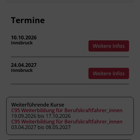
anwenden.
geeignete Sicherungsarten und -mittel
Termine
auswählen.
die Ladungssicherung praktisch
durchführen.
10.10.2026
Innsbruck
Weitere Infos
Kursformat
24.04.2027
Präsenzunterricht
Innsbruck
Weitere Infos
Leitung
Fachtrainer_in
Weiterführende Kurse
C95 Weiterbildung für Berufskraftfahrer_innen
19.09.2026 bis 17.10.2026
Abschluss
C95 Weiterbildung für Berufskraftfahrer_innen
Kursbesuchsbestätigung
03.04.2027 bis 08.05.2027