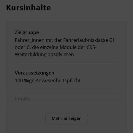
Kursinhalte
Ingenieurzertifizierung
Deutsch und Integration
BFI Reutte
Akademisches Studienzentrum
BFI Schwaz
Zielgruppe
Fahrer_innen mit der Fahrerlaubnisklasse C1
Digitales Lernen
oder C, die einzelne Module der C95-
Weiterbildung
absolvieren
Voraussetzungen
100 %ige Anwesenheitspflicht
Inhalte
Nach Abschluss des Moduls können die
Teilnehmenden:
Mehr anzeigen
die Sicherheit der Ladung gewährleisten.
die Grundlagen der Lastverteilung