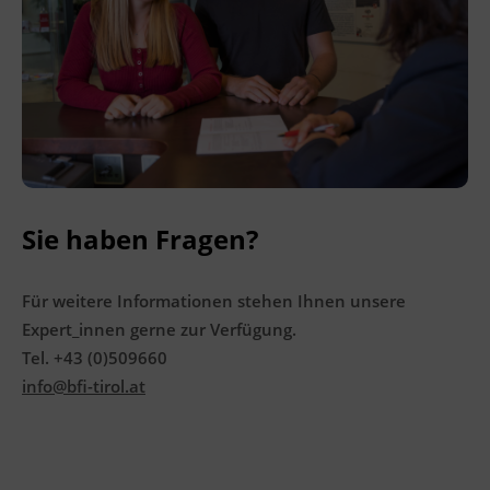
Ingenieurzertifizierung
Deutsch und Integration
BFI Reutte
Akademisches Studienzentrum
BFI Schwaz
Digitales Lernen
Sie haben Fragen?
Für weitere Informationen stehen Ihnen unsere
Expert_innen gerne zur Verfügung.
Tel. +43 (0)509660
info@bfi-tirol.at