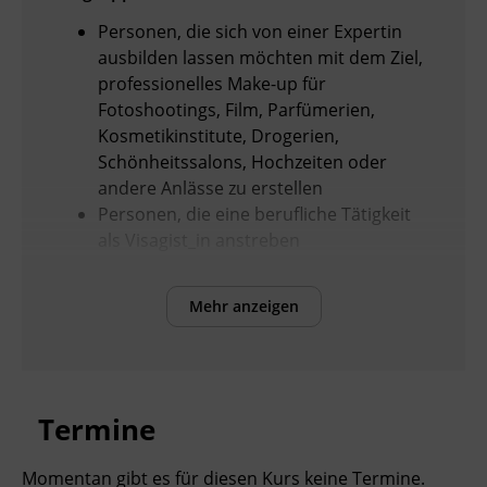
Personen, die sich von einer Expertin
ausbilden lassen möchten mit dem Ziel,
professionelles Make-up für
Fotoshootings, Film, Parfümerien,
Kosmetikinstitute, Drogerien,
Schönheitssalons, Hochzeiten oder
andere Anlässe zu erstellen
Personen, die eine berufliche Tätigkeit
als Visagist_in anstreben
Mehr anzeigen
Voraussetzungen
Keine Vorbildung notwendig
Inhalte
Termine
Grundkenntnisse der Visagistik (Gesicht
Momentan gibt es für diesen Kurs keine Termine.