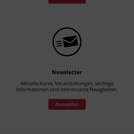
Förderhinweis
Das Land Tirol fördert bis zu maximal 50 %
der Kurskosten. Nähere Informationen finden
Sie unter
www.mein-update.at
Abschlussinformation
§ 1 Abs. 1 BGBI. II. Nr. 139/2003 iVm § 94 Z 42
Newsletter
und § 18 Abs 1. GewO
Aktuelle Kurse, Veranstaltungen, wichtige
Informationen und interessante Neuigkeiten.
Anmelden