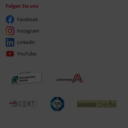
Folgen Sie uns
Facebook
Instagram
LinkedIn
YouTube
Umgesetzt
mit