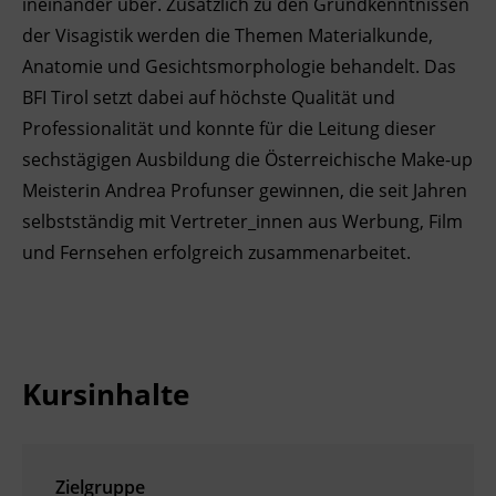
ineinander über. Zusätzlich zu den Grundkenntnissen
der Visagistik werden die Themen Materialkunde,
Ingenieurzertifizierung
Deutsch und Integration
BFI Reutte
Anatomie und Gesichtsmorphologie behandelt. Das
Akademisches Studienzentrum
BFI Schwaz
BFI Tirol setzt dabei auf höchste Qualität und
Professionalität und konnte für die Leitung dieser
Digitales Lernen
sechstägigen Ausbildung die Österreichische Make-up
Meisterin Andrea Profunser gewinnen, die seit Jahren
selbstständig mit Vertreter_innen aus Werbung, Film
und Fernsehen erfolgreich zusammenarbeitet.
Kursinhalte
Zielgruppe