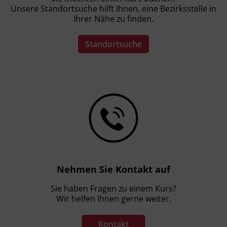
Unsere Standortsuche hilft Ihnen, eine Bezirksstelle in
Ihrer Nähe zu finden.
Leitung
Fachtrainer_in
Standortsuche
Abschluss
BFI Tirol Zertifikat, Kursbesuchsbestätigung
Hinweis
Um die theoretischen Inhalte in der
beruflichen Praxis umsetzen zu können,
werden die Schminktechniken an Modellen
ausprobiert und verfeinert. Die
Nehmen Sie Kontakt auf
Teilnehmer_innen organisieren sich diese
Modelle selbst.
Sie haben Fragen zu einem Kurs?
Wir helfen Ihnen gerne weiter.
Für ein Vorgespräch steht die Fachtrainerin
vor Kursstart telefonisch zur Verfügung.
Kontakt