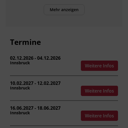
Nach Abschluss der Ausbildung können die
Teilnehmenden:
Mehr anzeigen
die Notwendigkeit der Unfallverhütung
sowie häufige Unfallursachen und
Unfallkosten einordnen.
Termine
das außer- und innerbetriebliche
Arbeitnehmer_innenschutzsystem
beschreiben.
02.12.2026 - 04.12.2026
bauliche Sicherheits-, Maschinen- und
Innsbruck
Weitere Infos
Elektrosicherheitsmaßnahmen
beurteilen.
ergonomische Anforderungen an
10.02.2027 - 12.02.2027
Innsbruck
Arbeits- und Bildschirmarbeitsplätze
Weitere Infos
benennen.
Grundsätze von Gesundheit und
16.06.2027 - 18.06.2027
Hygiene am Arbeitsplatz anwenden.
Innsbruck
die Grundzüge der
Weitere Infos
Arbeitsplatzevaluierung erläutern.