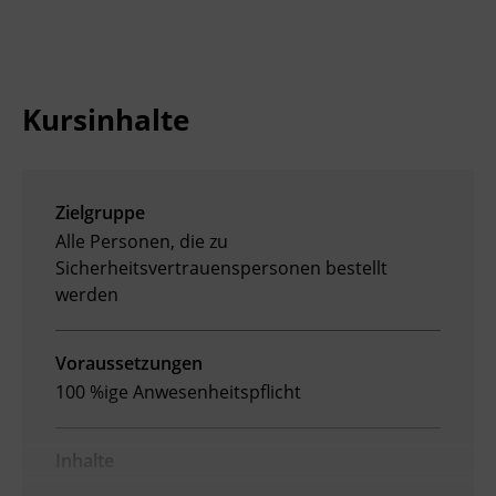
Ingenieurzertifizierung
Deutsch und Integration
BFI Reutte
Akademisches Studienzentrum
BFI Schwaz
Kursinhalte
Digitales Lernen
Zielgruppe
Alle Personen, die zu
Sicherheitsvertrauenspersonen bestellt
werden
Voraussetzungen
100 %ige Anwesenheitspflicht
Inhalte