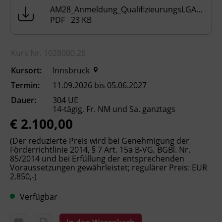
Anstellungsverhältnis in einer elementaren
AM28_Anmeldung_QualifizieurungsLGAssistenzkrafte_Rev03.pdf
Kinderbetreuungseinrichtung befinden,
PDF 23 KB
empfehlen wir Ihnen, ein
Schnupperpraktikum (mehrtägig) in einer
elementaren Bildungseinrichtung zu
Kurs Nr. 1028000.26
absolvieren, um sich bereits vor Beginn der
Kursort:
Innsbruck
Ausbildung und des Ausbildungspraktikums
mit dem Arbeitsalltag und den Aufgaben
Termin:
11.09.2026 bis 05.06.2027
vertraut zu machen.
Dauer:
304 UE
14-tägig, Fr. NM und Sa. ganztags
Bitte senden Sie die erforderlichen
€ 2.100,00
Dokumente an
elementarpaedagogik@bfi-
tirol.at
um Ihre Vormerkung abzuschließen.
(Der reduzierte Preis wird bei Genehmigung der
Förderrichtlinie 2014, § 7 Art. 15a B-VG, BGBl. Nr.
Sobald wir Ihre Dokumente erhalten und
85/2014 und bei Erfüllung der entsprechenden
positiv geprüft haben, senden wir Ihnen gerne
Voraussetzungen gewährleistet; regulärer Preis: EUR
die Anmeldebestätigung zu.
2.850,-)
Bei Fragen zu den Voraussetzungen wenden
Verfügbar
Sie sich gerne an uns!