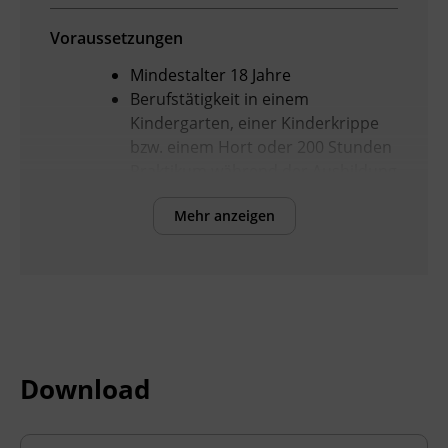
Voraussetzungen
Mindestalter 18 Jahre
Berufstätigkeit in einem
Kindergarten, einer Kinderkrippe
bzw. einem Hort oder 200 Stunden
Praktikum während der Ausbildung
Pflichtschulabschluss (9.
Mehr anzeigen
Schulstufe)
Sprachniveau mindestens B1
Zugang zu Laptop oder PC mit
Kamera, stabile
Internetverbindung
Basiskenntnisse in MS Word und
versierter Umgang mit E-Mail
Download
Programmen
Sofern Sie sich noch nicht in einem