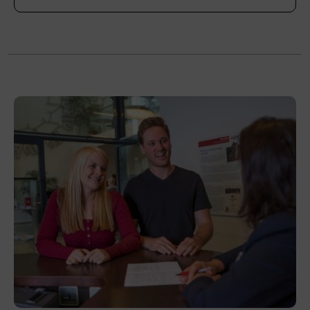
Leitung
Mag. Julia Gratzel, Viktoria Neuner, Sabrina
Glader
Abschluss
BFI Tirol Zertifikat
Abschlussinformation
Gemäß
§ 32a des Tiroler Kinderbildungs- und
Kinderbetreuungsgesetzes erfolgt der
positive Abschluss des Lehrgangs, wenn
folgende Voraussetzungen erfüllt wurden:
Mindestens 90% Anwesenheit in allen
·
Kursbereichen (Kompensationen sind in
Ausnahmefällen und nach Absprache mit
dem BFI Tirol möglich)