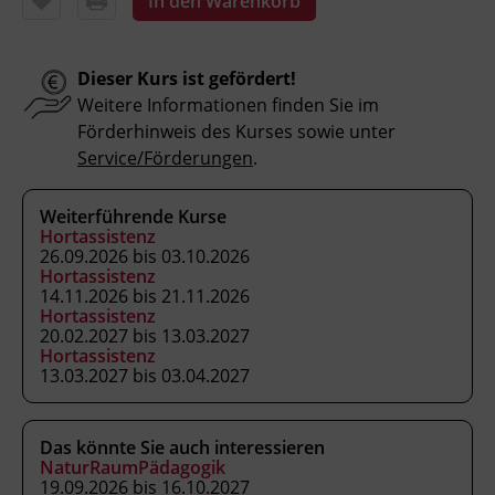
In den Warenkorb
Inhalte
Dieser Kurs ist gefördert!
Gesetzliche Grundlagen
Weitere Informationen finden Sie im
BildungsRahmenPlan
Förderhinweis des Kurses sowie unter
Prinzipien für elementare Bildung
Service/Förderungen
.
Bild vom Kind
Entwicklungspsychologie
Weiterführende Kurse
Sprachentwicklung und -förderung
Hortassistenz
Bewegung und Gesundheit
26.09.2026 bis 03.10.2026
Hortassistenz
Alltag als Lern- und Erfahrungsfeld
14.11.2026 bis 21.11.2026
Kommunikation und Teamarbeit
Hortassistenz
Erste Hilfe für Kindernotfälle
20.02.2027 bis 13.03.2027
Hortassistenz
13.03.2027 bis 03.04.2027
Kursformat
Das könnte Sie auch interessieren
Präsenzunterricht
NaturRaumPädagogik
19.09.2026 bis 16.10.2027