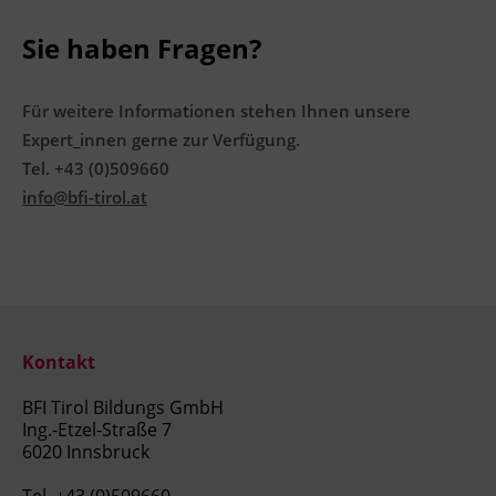
Nachweis von mindestens 200 Stunden Praxis
·
Sie haben Fragen?
Positive Abschlussprüfung (mündlich und
·
schriftlich)
Für weitere Informationen stehen Ihnen unsere
Expert_innen gerne zur Verfügung.
Die Abschlussprüfung setzt sich zusammen
Tel. +43 (0)509660
aus:
info@bfi-tirol.at
Führen eines Lernportfolios
·
während des Lehrgangs
Planung, Durchführung,
·
Dokumentation und
Präsentation eines
Kontakt
selbstgewählten Projekts
BFI Tirol Bildungs GmbH
Berufsbezogenes Fachgespräch
·
Ing.-Etzel-Straße 7
6020 Innsbruck
Wiederholungsprüfungen von nicht
bestandenen Prüfungsteilen sind möglich