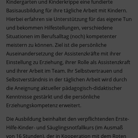
Kindergarten und Kinderkrippe eine fundierte
Ingenieurzertifizierung
Basisausbildung für ihre tägliche Arbeit mit Kindern.
Deutsch und Integration
BFI Reutte
Hierbei erfahren sie Unterstützung für das eigene Tun
Akademisches Studienzentrum
BFI Schwaz
und bekommen Hilfestellungen, verschiedene
Situationen im Berufsalltag (noch) kompetenter
Digitales Lernen
meistern zu können. Ziel ist die persönliche
Auseinandersetzung der Assistenzkräfte mit ihrer
Einstellung zu Erziehung, ihrer Rolle als Assistenzkraft
und ihrer Arbeit im Team. Ihr Selbstvertrauen und
Selbstverständnis in der täglichen Arbeit wird durch
die Aneignung aktueller pädagogisch-didaktischer
Kenntnisse gestärkt und die persönliche
Erziehungskompetenz erweitert.
Die Ausbildung beinhaltet den verpflichtenden Erste-
Hilfe-Kinder- und Säuglingsnotfallkurs (im Ausmaß
von 16 Stunden), der in Kooperation mit dem Roten